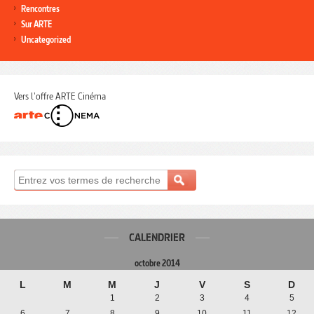
Rencontres
Sur ARTE
Uncategorized
Vers l'offre ARTE Cinéma
CALENDRIER
octobre 2014
L
M
M
J
V
S
D
1
2
3
4
5
6
7
8
9
10
11
12