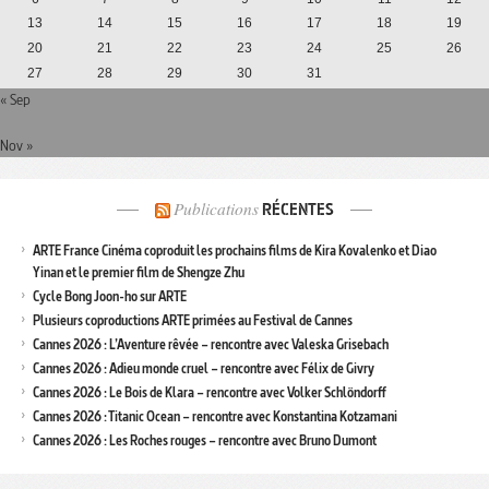
13
14
15
16
17
18
19
20
21
22
23
24
25
26
27
28
29
30
31
« Sep
Nov »
Publications
RÉCENTES
ARTE France Cinéma coproduit les prochains films de Kira Kovalenko et Diao
Yinan et le premier film de Shengze Zhu
Cycle Bong Joon-ho sur ARTE
Plusieurs coproductions ARTE primées au Festival de Cannes
Cannes 2026 : L’Aventure rêvée – rencontre avec Valeska Grisebach
Cannes 2026 : Adieu monde cruel – rencontre avec Félix de Givry
Cannes 2026 : Le Bois de Klara – rencontre avec Volker Schlöndorff
Cannes 2026 : Titanic Ocean – rencontre avec Konstantina Kotzamani
Cannes 2026 : Les Roches rouges – rencontre avec Bruno Dumont