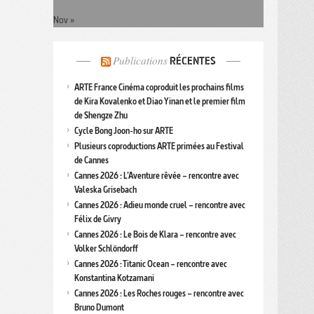
Nov »
Publications
RÉCENTES
ARTE France Cinéma coproduit les prochains films
de Kira Kovalenko et Diao Yinan et le premier film
de Shengze Zhu
Cycle Bong Joon-ho sur ARTE
Plusieurs coproductions ARTE primées au Festival
de Cannes
Cannes 2026 : L’Aventure rêvée – rencontre avec
Valeska Grisebach
Cannes 2026 : Adieu monde cruel – rencontre avec
Félix de Givry
Cannes 2026 : Le Bois de Klara – rencontre avec
Volker Schlöndorff
Cannes 2026 : Titanic Ocean – rencontre avec
Konstantina Kotzamani
Cannes 2026 : Les Roches rouges – rencontre avec
Bruno Dumont