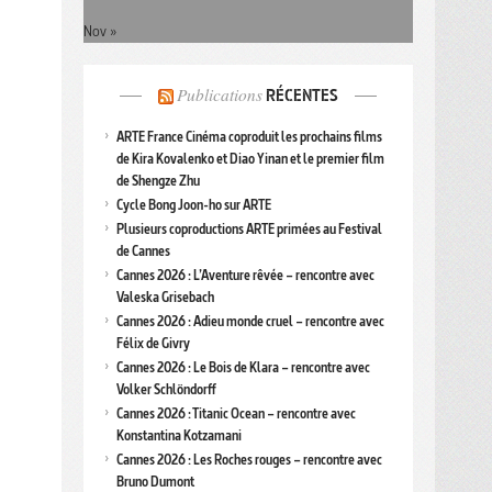
Nov »
Publications
RÉCENTES
ARTE France Cinéma coproduit les prochains films
de Kira Kovalenko et Diao Yinan et le premier film
de Shengze Zhu
Cycle Bong Joon-ho sur ARTE
Plusieurs coproductions ARTE primées au Festival
de Cannes
Cannes 2026 : L’Aventure rêvée – rencontre avec
Valeska Grisebach
Cannes 2026 : Adieu monde cruel – rencontre avec
Félix de Givry
Cannes 2026 : Le Bois de Klara – rencontre avec
Volker Schlöndorff
Cannes 2026 : Titanic Ocean – rencontre avec
Konstantina Kotzamani
Cannes 2026 : Les Roches rouges – rencontre avec
Bruno Dumont