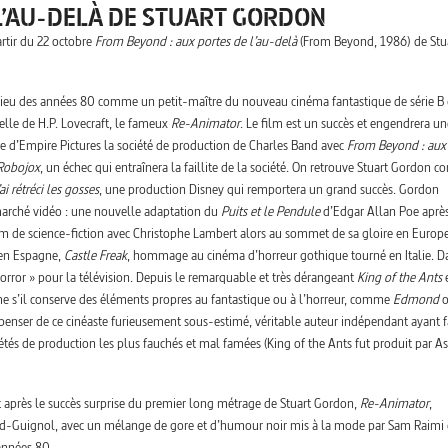
L’AU-DELÀ DE STUART GORDON
artir du 22 octobre
From Beyond : aux portes de l’au-delà
(From Beyond, 1986) de Stu
ilieu des années 80 comme un petit-maître du nouveau cinéma fantastique de série B 
elle de H.P. Lovecraft, le fameux
Re-Animator
. Le film est un succès et engendrera un
ère d’Empire Pictures la société de production de Charles Band avec
From Beyond : aux
Robojox
, un échec qui entraînera la faillite de la société. On retrouve Stuart Gordon
’ai rétréci les gosses
, une production Disney qui remportera un grand succès. Gordon
marché vidéo : une nouvelle adaptation du
Puits et le Pendule
d’Edgar Allan Poe après
ilm de science-fiction avec Christophe Lambert alors au sommet de sa gloire en Europe
e en Espagne,
Castle Freak
, hommage au cinéma d’horreur gothique tourné en Italie. D
orror » pour la télévision. Depuis le remarquable et très dérangeant
King of the Ants
e s’il conserve des éléments propres au fantastique ou à l’horreur, comme
Edmond
o
e penser de ce cinéaste furieusement sous-estimé, véritable auteur indépendant ayant f
étés de production les plus fauchés et mal famées (King of the Ants fut produit par 
après le succès surprise du premier long métrage de Stuart Gordon,
Re-Animator
,
and-Guignol, avec un mélange de gore et d’humour noir mis à la mode par Sam Raimi 
 années 80.