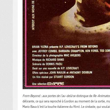
From Beyond : aux portes de l’au-delà
se distingue de
Re-Animator
délirante, ce qui sera reproché à Gordon au moment de la sortie, mai
Mario Bava (c’est la touche italienne du film). Le cinéaste, qui voul