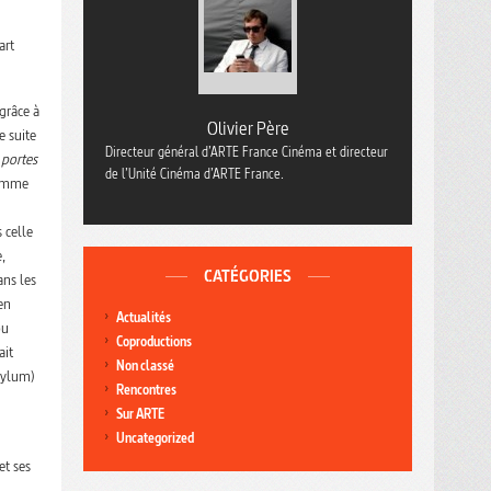
art
grâce à
Olivier Père
e suite
Directeur général d’ARTE France Cinéma et directeur
 portes
de l’Unité Cinéma d’ARTE France.
 comme
 celle
,
CATÉGORIES
ans les
en
Actualités
u
Coproductions
ait
Non classé
Asylum)
Rencontres
Sur ARTE
Uncategorized
et ses