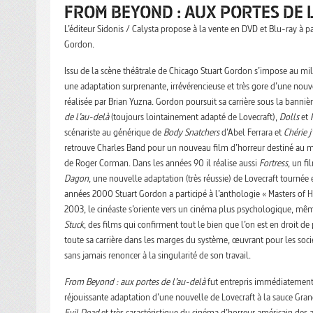
FROM BEYOND : AUX PORTES DE 
L’éditeur Sidonis / Calysta propose à la vente en DVD et Blu-ray à p
Gordon.
Issu de la scène théâtrale de Chicago Stuart Gordon s’impose au m
une adaptation surprenante, irrévérencieuse et très gore d’une nouv
réalisée par Brian Yuzna. Gordon poursuit sa carrière sous la banni
de l’au-delà
(toujours lointainement adapté de Lovecraft),
Dolls
et
scénariste au générique de
Body Snatchers
d’Abel Ferrara et
Chérie j
retrouve Charles Band pour un nouveau film d’horreur destiné au 
de Roger Corman. Dans les années 90 il réalise aussi
Fortress
, un f
Dagon
, une nouvelle adaptation (très réussie) de Lovecraft tourné
années 2000 Stuart Gordon a participé à l’anthologie « Masters of H
2003, le cinéaste s’oriente vers un cinéma plus psychologique, mêm
Stuck
, des films qui confirment tout le bien que l’on est en droit d
toute sa carrière dans les marges du système, œuvrant pour les soci
sans jamais renoncer à la singularité de son travail.
From Beyond : aux portes de l’au-delà
fut entrepris immédiatement 
réjouissante adaptation d’une nouvelle de Lovecraft à la sauce Gr
Evil Dead
et très caractéristique du cinéma d’horreur américain des