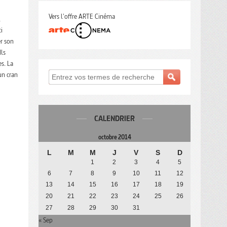
Vers l'offre ARTE Cinéma
,
i
er son
Ils
s. La
un cran
CALENDRIER
octobre 2014
L
M
M
J
V
S
D
1
2
3
4
5
6
7
8
9
10
11
12
13
14
15
16
17
18
19
20
21
22
23
24
25
26
27
28
29
30
31
« Sep