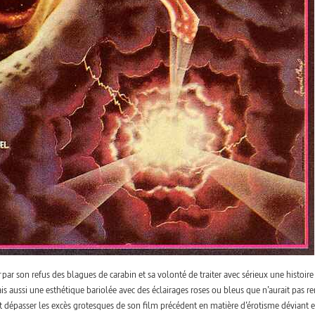
par son refus des blagues de carabin et sa volonté de traiter avec sérieux une histoire
s aussi une esthétique bariolée avec des éclairages roses ou bleus que n’aurait pas re
ait dépasser les excès grotesques de son film précédent en matière d’érotisme déviant e