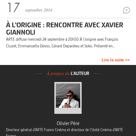
septembre 2014
0
À L’ORIGINE : RENCONTRE AVEC XAVIER
GIANNOLI
ARTE diffuse mercredi 24 septembre à 20h50 À l’origine avec François
Cluzet, Emmanuelle Devos, Gérard Depardieu et Soko. Présenté en…
Lire la suite >>
À propos de
L'AUTEUR
Olivier Père
Directeur général d’ARTE France Cinéma et directeur de l’Unité Cinéma d’ARTE
France.