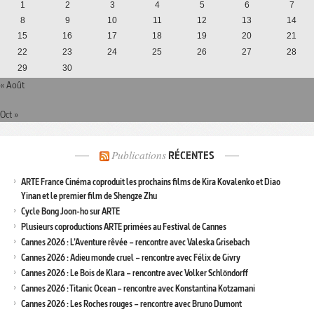
1
2
3
4
5
6
7
8
9
10
11
12
13
14
15
16
17
18
19
20
21
22
23
24
25
26
27
28
29
30
« Août
Oct »
Publications
RÉCENTES
ARTE France Cinéma coproduit les prochains films de Kira Kovalenko et Diao
Yinan et le premier film de Shengze Zhu
Cycle Bong Joon-ho sur ARTE
Plusieurs coproductions ARTE primées au Festival de Cannes
Cannes 2026 : L’Aventure rêvée – rencontre avec Valeska Grisebach
Cannes 2026 : Adieu monde cruel – rencontre avec Félix de Givry
Cannes 2026 : Le Bois de Klara – rencontre avec Volker Schlöndorff
Cannes 2026 : Titanic Ocean – rencontre avec Konstantina Kotzamani
Cannes 2026 : Les Roches rouges – rencontre avec Bruno Dumont