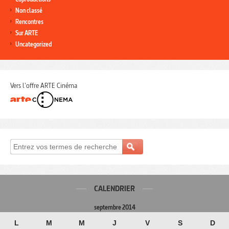
Non classé
Rencontres
Sur ARTE
Uncategorized
Vers l'offre ARTE Cinéma
CALENDRIER
septembre 2014
L
M
M
J
V
S
D