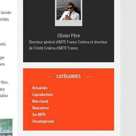
 l’année
imites
Olivier Père
Directeur général d’ARTE France Cinéma et directeur
ents
de l’Unité Cinéma d’ARTE France.
ger
ans
CATÉGORIES
 film.
Actualités
tacy
Coproductions
table
Non classé
Rencontres
Sur ARTE
Uncategorized