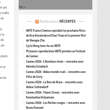
n
Mar »
it ses
la mafia
t en
Publications
RÉCENTES
 à
ARTE France Cinéma coproduit les prochains films
e la
de Kira Kovalenko et Diao Yinan et le premier film
 de
de Shengze Zhu
Lars
Cycle Bong Joon-ho sur ARTE
Plusieurs coproductions ARTE primées au Festival
s plans
de Cannes
Cannes 2026 : L’Aventure rêvée – rencontre avec
Valeska Grisebach
nt ce
Cannes 2026 : Adieu monde cruel – rencontre avec
Félix de Givry
e les
Cannes 2026 : Le Bois de Klara – rencontre avec
Volker Schlöndorff
Cannes 2026 : Titanic Ocean – rencontre avec
Konstantina Kotzamani
Cannes 2026 : Les Roches rouges – rencontre avec
Bruno Dumont