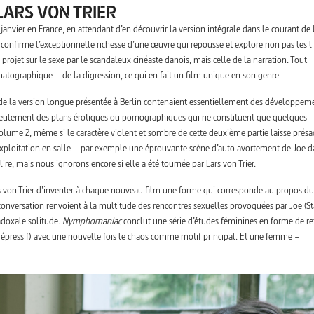
LARS VON TRIER
29 janvier en France, en attendant d’en découvrir la version intégrale dans le courant de
n) confirme l’exceptionnelle richesse d’une œuvre qui repousse et explore non pas les l
rojet sur le sexe par le scandaleux cinéaste danois, mais celle de la narration. Tout
ématographique – de la digression, ce qui en fait un film unique en son genre.
de la version longue présentée à Berlin contenaient essentiellement des développem
s seulement des plans érotiques ou pornographiques qui ne constituent que quelques
 volume 2, même si le caractère violent et sombre de cette deuxième partie laisse présa
ploitation en salle – par exemple une éprouvante scène d’auto avortement de Joe d
ire, mais nous ignorons encore si elle a été tournée par Lars von Trier.
s von Trier d’inventer à chaque nouveau film une forme qui corresponde au propos du
de conversation renvoient à la multitude des rencontres sexuelles provoquées par Joe (S
adoxale solitude.
Nymphomaniac
conclut une série d’études féminines en forme de re
dépressif) avec une nouvelle fois le chaos comme motif principal. Et une femme –