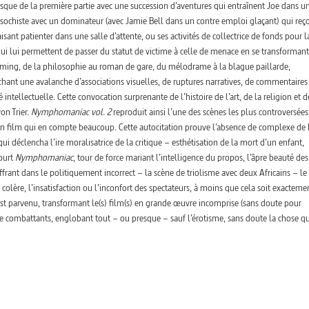
sque de la première partie avec une succession d’aventures qui entraînent Joe dans u
ochiste avec un dominateur (avec Jamie Bell dans un contre emploi glaçant) qui reço
isant patienter dans une salle d’attente, ou ses activités de collectrice de fonds pour 
qui lui permettent de passer du statut de victime à celle de menace en se transforman
leming, de la philosophie au roman de gare, du mélodrame à la blague paillarde,
hant une avalanche d’associations visuelles, de ruptures narratives, de commentaires
té intellectuelle. Cette convocation surprenante de l’histoire de l’art, de la religion et d
on Trier.
Nymphomaniac vol. 2
reproduit ainsi l’une des scènes les plus controversées
’un film qui en compte beaucoup. Cette autocitation prouve l’absence de complexe de 
qui déclencha l’ire moralisatrice de la critique – esthétisation de la mort d’un enfant,
court
Nymphomaniac
, tour de force mariant l’intelligence du propos, l’âpre beauté de
ffrant dans le politiquement incorrect – la scène de triolisme avec deux Africains – le
 colère, l’insatisfaction ou l’inconfort des spectateurs, à moins que cela soit exacteme
y est parvenu, transformant le(s) film(s) en grande œuvre incomprise (sans doute pour
e combattants, englobant tout – ou presque – sauf l’érotisme, sans doute la chose qu