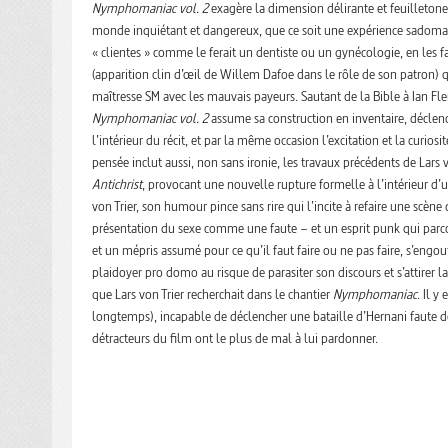
Nymphomaniac vol. 2
exagère la dimension délirante et feuilletone
monde inquiétant et dangereux, que ce soit une expérience sadomas
« clientes » comme le ferait un dentiste ou un gynécologie, en les fa
(apparition clin d’œil de Willem Dafoe dans le rôle de son patron) 
maîtresse SM avec les mauvais payeurs. Sautant de la Bible à Ian F
Nymphomaniac vol. 2
assume sa construction en inventaire, déclenc
l’intérieur du récit, et par la même occasion l’excitation et la curiosi
pensée inclut aussi, non sans ironie, les travaux précédents de Lars v
Antichrist
, provocant une nouvelle rupture formelle à l’intérieur d
von Trier, son humour pince sans rire qui l’incite à refaire une scène 
présentation du sexe comme une faute – et un esprit punk qui par
et un mépris assumé pour ce qu’il faut faire ou ne pas faire, s’engou
plaidoyer pro domo au risque de parasiter son discours et s’attirer la
que Lars von Trier recherchait dans le chantier
Nymphomaniac
. Il 
longtemps), incapable de déclencher une bataille d’Hernani faute d
détracteurs du film ont le plus de mal à lui pardonner.