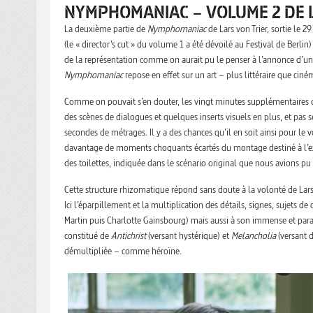
NYMPHOMANIAC – VOLUME 2 DE 
La deuxième partie de
Nymphomaniac
de Lars von Trier, sortie le 
(le « director’s cut » du volume 1 a été dévoilé au Festival de Berli
de la représentation comme on aurait pu le penser à l’annonce d’un p
Nymphomaniac
repose en effet sur un art – plus littéraire que cin
Comme on pouvait s’en douter, les vingt minutes supplémentaires 
des scènes de dialogues et quelques inserts visuels en plus, et pa
secondes de métrages. Il y a des chances qu’il en soit ainsi pour le
davantage de moments choquants écartés du montage destiné à l’ex
des toilettes, indiquée dans le scénario original que nous avions pu l
Cette structure rhizomatique répond sans doute à la volonté de Lar
Ici l’éparpillement et la multiplication des détails, signes, sujets 
Martin puis Charlotte Gainsbourg) mais aussi à son immense et par
constitué de
Antichrist
(versant hystérique) et
Melancholia
(versant 
démultipliée – comme héroïne.