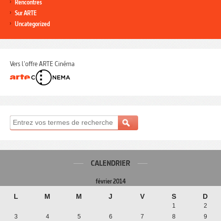
Rencontres
Sur ARTE
Uncategorized
Vers l'offre ARTE Cinéma
CALENDRIER
février 2014
L
M
M
J
V
S
D
1
2
3
4
5
6
7
8
9