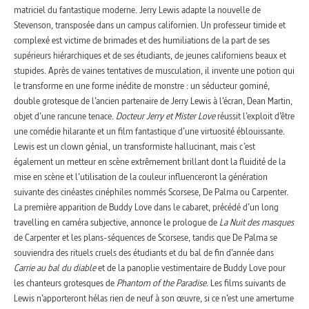
matriciel du fantastique moderne. Jerry Lewis adapte la nouvelle de
Stevenson, transposée dans un campus californien. Un professeur timide et
complexé est victime de brimades et des humiliations de la part de ses
supérieurs hiérarchiques et de ses étudiants, de jeunes californiens beaux et
stupides. Après de vaines tentatives de musculation, il invente une potion qui
le transforme en une forme inédite de monstre : un séducteur gominé,
double grotesque de l’ancien partenaire de Jerry Lewis à l’écran, Dean Martin,
objet d’une rancune tenace.
Docteur Jerry et Mister Love
réussit l’exploit d’être
une comédie hilarante et un film fantastique d’une virtuosité éblouissante.
Lewis est un clown génial, un transformiste hallucinant, mais c’est
également un metteur en scène extrêmement brillant dont la fluidité de la
mise en scène et l’utilisation de la couleur influenceront la génération
suivante des cinéastes cinéphiles nommés Scorsese, De Palma ou Carpenter.
La première apparition de Buddy Love dans le cabaret, précédé d’un long
travelling en caméra subjective, annonce le prologue de
La Nuit des masques
de Carpenter et les plans-séquences de Scorsese, tandis que De Palma se
souviendra des rituels cruels des étudiants et du bal de fin d’année dans
Carrie au bal du diable
et de la panoplie vestimentaire de Buddy Love pour
les chanteurs grotesques de
Phantom of the Paradise
. Les films suivants de
Lewis n’apporteront hélas rien de neuf à son œuvre, si ce n’est une amertume