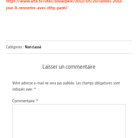
https://www.arte.tv/sites/olivierpere/2013/05/20/cannes-2013-
jour-6-rencontre-avec-rithy-panh/
Catégories :
Non classé
Laisser un commentaire
Votre adresse e-mail ne sera pas publiée.
Les champs obligatoires sont
indiqués avec
*
Commentaire
*