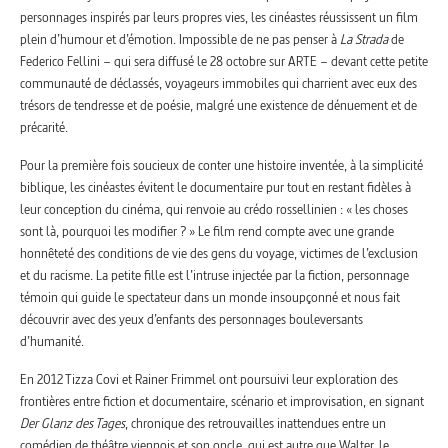
personnages inspirés par leurs propres vies, les cinéastes réussissent un film
plein d’humour et d’émotion. Impossible de ne pas penser à
La Strada
de
Federico Fellini – qui sera diffusé le 28 octobre sur ARTE – devant cette petite
communauté de déclassés, voyageurs immobiles qui charrient avec eux des
trésors de tendresse et de poésie, malgré une existence de dénuement et de
précarité.
Pour la première fois soucieux de conter une histoire inventée, à la simplicité
biblique, les cinéastes évitent le documentaire pur tout en restant fidèles à
leur conception du cinéma, qui renvoie au crédo rossellinien : « les choses
sont là, pourquoi les modifier ? » Le film rend compte avec une grande
honnêteté des conditions de vie des gens du voyage, victimes de l’exclusion
et du racisme. La petite fille est l’intruse injectée par la fiction, personnage
témoin qui guide le spectateur dans un monde insoupçonné et nous fait
découvrir avec des yeux d’enfants des personnages bouleversants
d’humanité.
En 2012 Tizza Covi et Rainer Frimmel ont poursuivi leur exploration des
frontières entre fiction et documentaire, scénario et improvisation, en signant
Der Glanz des Tages
, chronique des retrouvailles inattendues entre un
comédien de théâtre viennois et son oncle, qui est autre que Walter, le