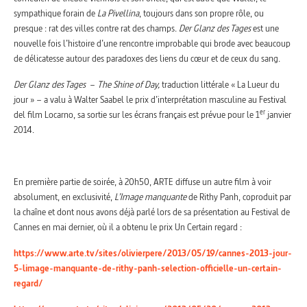
sympathique forain de
La Pivellina
, toujours dans son propre rôle, ou
presque : rat des villes contre rat des champs.
Der Glanz des Tages
est une
nouvelle fois l’histoire d’une rencontre improbable qui brode avec beaucoup
de délicatesse autour des paradoxes des liens du cœur et de ceux du sang.
Der Glanz des Tages
–
The Shine of Day,
traduction littérale « La Lueur du
jour » – a valu à Walter Saabel le prix d’interprétation masculine au Festival
er
del film Locarno, sa sortie sur les écrans français est prévue pour le 1
janvier
2014.
En première partie de soirée, à 20h50, ARTE diffuse un autre film à voir
absolument, en exclusivité,
L’Image manquante
de Rithy Panh, coproduit par
la chaîne et dont nous avons déjà parlé lors de sa présentation au Festival de
Cannes en mai dernier, où il a obtenu le prix Un Certain regard :
https://www.arte.tv/sites/olivierpere/2013/05/19/cannes-2013-jour-
5-limage-manquante-de-rithy-panh-selection-officielle-un-certain-
regard/