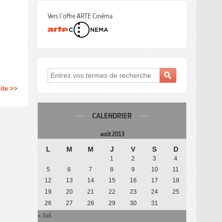
Vers l'offre ARTE Cinéma
uite >>
CALENDRIER
août 2013
L
M
M
J
V
S
D
1
2
3
4
5
6
7
8
9
10
11
12
13
14
15
16
17
18
19
20
21
22
23
24
25
26
27
28
29
30
31
« Juil