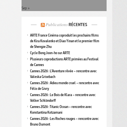
Sep »
Publications
RÉCENTES
ARTE France Cinéma coproduit les prochains films
de Kira Kovalenko et Diao Yinan et le premier film
de Shengze Zhu
Cycle Bong Joon-ho sur ARTE
Plusieurs coproductions ARTE primées au Festival
de Cannes
Cannes 2026 : L’Aventure rêvée – rencontre avec
Valeska Grisebach
Cannes 2026 : Adieu monde cruel – rencontre avec
Félix de Givry
Cannes 2026 : Le Bois de Klara – rencontre avec
Volker Schlöndorff
Cannes 2026 : Titanic Ocean – rencontre avec
Konstantina Kotzamani
Cannes 2026 : Les Roches rouges – rencontre avec
Bruno Dumont