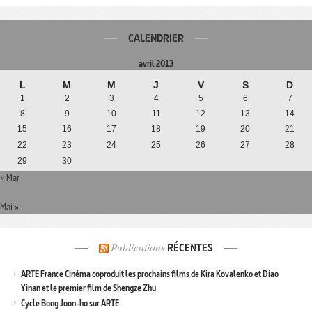
CALENDRIER
avril 2013
L
M
M
J
V
S
D
1
2
3
4
5
6
7
8
9
10
11
12
13
14
15
16
17
18
19
20
21
22
23
24
25
26
27
28
29
30
« Mar
Mai »
Publications
RÉCENTES
ARTE France Cinéma coproduit les prochains films de Kira Kovalenko et Diao
Yinan et le premier film de Shengze Zhu
Cycle Bong Joon-ho sur ARTE