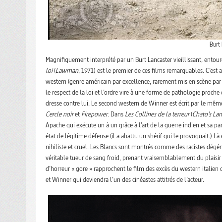
Burt
Magnifiquement interprété par un Burt Lancaster vieillissant, entour
loi
(
Lawman
, 1971) est le premier de ces films remarquables. C’est
western (genre américain par excellence, rarement mis en scène par d
le respect de la loi et l’ordre vire à une forme de pathologie proche
dresse contre lui. Le second western de Winner est écrit par le mê
Cercle noir
et
Firepower
. Dans
Les Collines de la terreur
(
Chato’s La
Apache qui exécute un à un grâce à l’art de la guerre indien et sa p
état de légitime défense (il a abattu un shérif qui le provoquait.) Là
nihiliste et cruel. Les Blancs sont montrés comme des racistes dégén
véritable tueur de sang froid, prenant vraisemblablement du plaisir 
d’horreur « gore » rapprochent le film des excès du western italien q
et Winner qui deviendra l’un des cinéastes attitrés de l’acteur.