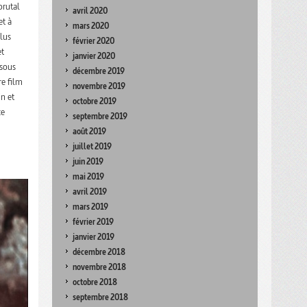
brutal
avril 2020
et à
mars 2020
plus
février 2020
et
janvier 2020
 sous
décembre 2019
re film
novembre 2019
n et
octobre 2019
ce
septembre 2019
août 2019
juillet 2019
juin 2019
mai 2019
avril 2019
mars 2019
février 2019
janvier 2019
décembre 2018
novembre 2018
octobre 2018
septembre 2018