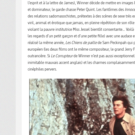
l’esprit et à la lettre de James), Winner décide de mettre en image
et dominateur, le garde chasse Peter Quint. Les fantômes des
Innoce
des relations sadomasochistes, prétextes à des scènes de sexe très 
viril, animal et érotique que jamais, en pleine répétition de son rô
violant la pauvre institutrice Miss Jessel bientôt consentante… Voilà
les regards d’un petit garçon et d’une petite fille) avec une audace 
réalisé la même année,
Les Chiens de paille
de Sam Peckinpah qui p
européen (les deux films ont le même compositeur, le grand Jerry 
outrancière. Si
Le Corrupteur
de Winner n’est pas aussi exceptionnel
inimitable mauvais accent anglais) et les charmes complaisamment d
cinéphiles pervers.