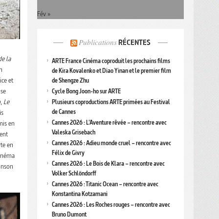
Fév »
Publications
RÉCENTES
e la
ARTE France Cinéma coproduit les prochains films
n
de Kira Kovalenko et Diao Yinan et le premier film
ice et
de Shengze Zhu
 se
Cycle Bong Joon-ho sur ARTE
o
,
Le
Plusieurs coproductions ARTE primées au Festival
de Cannes
is
Cannes 2026 : L’Aventure rêvée – rencontre avec
mis en
Valeska Grisebach
ment
Cannes 2026 : Adieu monde cruel – rencontre avec
rte en
Félix de Givry
cinéma
Cannes 2026 : Le Bois de Klara – rencontre avec
ronson
Volker Schlöndorff
Cannes 2026 : Titanic Ocean – rencontre avec
Konstantina Kotzamani
Cannes 2026 : Les Roches rouges – rencontre avec
Bruno Dumont