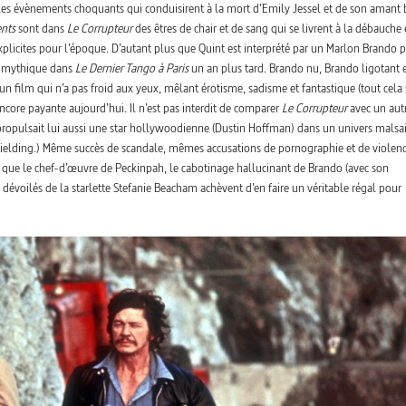
s les évènements choquants qui conduisirent à la mort d’Emily Jessel et de son amant 
nts
sont dans
Le Corrupteur
des êtres de chair et de sang qui se livrent à la débauche 
explicites pour l’époque. D’autant plus que Quint est interprété par un Marlon Brando 
le mythique dans
Le Dernier Tango à Paris
un an plus tard. Brando nu, Brando ligotant 
 un film qui n’a pas froid aux yeux, mêlant érotisme, sadisme et fantastique (tout cela
encore payante aujourd’hui. Il n’est pas interdit de comparer
Le Corrupteur
avec un aut
ropulsait lui aussi une star hollywoodienne (Dustin Hoffman) dans un univers malsai
Fielding.) Même succès de scandale, mêmes accusations de pornographie et de violen
 que le chef-d’œuvre de Peckinpah, le cabotinage hallucinant de Brando (avec son
évoilés de la starlette Stefanie Beacham achèvent d’en faire un véritable régal pour