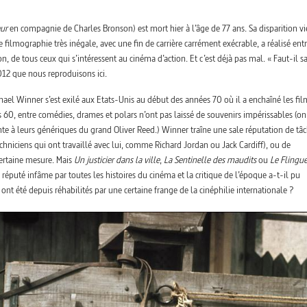
eur
en compagnie de Charles Bronson) est mort hier à l’âge de 77 ans. Sa disparition vi
filmographie très inégale, avec une fin de carrière carrément exécrable, a réalisé ent
n, de tous ceux qui s’intéressent au cinéma d’action. Et c’est déjà pas mal. « Faut-il s
12 que nous reproduisons ici.
hael Winner s’est exilé aux Etats-Unis au début des années 70 où il a enchaîné les fil
0, entre comédies, drames et polars n’ont pas laissé de souvenirs impérissables (on
te à leurs génériques du grand Oliver Reed.) Winner traîne une sale réputation de tâ
echniciens qui ont travaillé avec lui, comme Richard Jordan ou Jack Cardiff), ou de
certaine mesure. Mais
Un justicier dans la ville
,
La Sentinelle des maudits
ou
Le Flingu
éputé infâme par toutes les histoires du cinéma et la critique de l’époque a-t-il pu
nt été depuis réhabilités par une certaine frange de la cinéphilie internationale ?