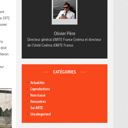
ent
re 1971
auver
Olivier Père
Directeur général d’ARTE France Cinéma et directeur
ms
de l’Unité Cinéma d’ARTE France.
 doit
cheron
eur
CATÉGORIES
Actualités
Coproductions
Non classé
Rencontres
Sur ARTE
Uncategorized