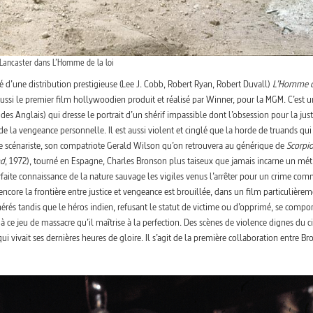
 Lancaster dans L’Homme de la loi
é d’une distribution prestigieuse (Lee J. Cobb, Robert Ryan, Robert Duvall)
L’Homme d
 aussi le premier film hollywoodien produit et réalisé par Winner, pour la MGM. C’est u
es Anglais) qui dresse le portrait d’un shérif impassible dont l’obsession pour la just
 de la vengeance personnelle. Il est aussi violent et cinglé que la horde de truands qui
me scénariste, son compatriote Gerald Wilson qu’on retrouvera au générique de
Scorpi
nd
, 1972), tourné en Espagne, Charles Bronson plus taiseux que jamais incarne un mét
arfaite connaissance de la nature sauvage les vigiles venus l’arrêter pour un crime com
 encore la frontière entre justice et vengeance est brouillée, dans un film particulière
érés tandis que le héros indien, refusant le statut de victime ou d’opprimé, se compo
à ce jeu de massacre qu’il maîtrise à la perfection. Des scènes de violence dignes du 
ui vivait ses dernières heures de gloire. Il s’agit de la première collaboration entre B