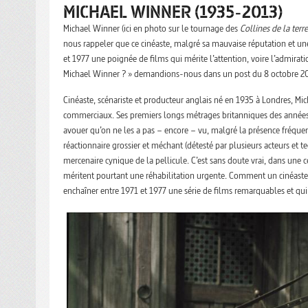
MICHAEL WINNER (1935-2013)
Michael Winner (ici en photo sur le tournage des
Collines de la terr
nous rappeler que ce cinéaste, malgré sa mauvaise réputation et une 
et 1977 une poignée de films qui mérite l’attention, voire l’admiratio
Michael Winner ? » demandions-nous dans un post du 8 octobre 20
Cinéaste, scénariste et producteur anglais né en 1935 à Londres, Mic
commerciaux. Ses premiers longs métrages britanniques des années 6
avouer qu’on ne les a pas – encore – vu, malgré la présence fréquen
réactionnaire grossier et méchant (détesté par plusieurs acteurs et t
mercenaire cynique de la pellicule. C’est sans doute vrai, dans une 
méritent pourtant une réhabilitation urgente. Comment un cinéaste r
enchaîner entre 1971 et 1977 une série de films remarquables et qui o