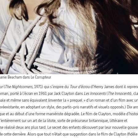
anie Beacham dans Le Corrupteur
ur
(
The Nightcomers
, 1971) qui s’inspire du
Tour d’écrou
d’Henry James dont il repren
man, porté à l’écran en 1961 par Jack Clayton dans
Les Innocents
(
The Innocents
), cl
ale et même sans équivalent (inventer la « prequel » d’un roman et d’un film avec u
éexistante, en adoptant un style, des partis-pris narratifs et visuels opposés.) Dix an
sique et au début d’une forme maniériste dégradée. Le film de Clayton, modèle d’histo
tièrement sur un art de la litote, sorte de précurseur britannique, littéraire et
se réalisé deux ans plus tard. Le secret des enfants découvert par leur nouvelle gouv
e cette dernière. Alors que tout n’était que suggestion dans le film de Clayton (fidèle