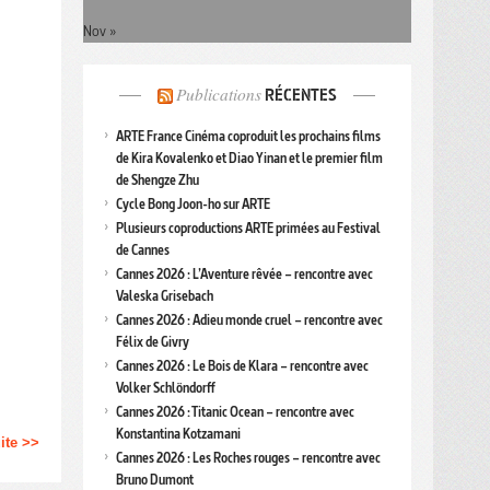
Nov »
Publications
RÉCENTES
ARTE France Cinéma coproduit les prochains films
de Kira Kovalenko et Diao Yinan et le premier film
de Shengze Zhu
Cycle Bong Joon-ho sur ARTE
Plusieurs coproductions ARTE primées au Festival
de Cannes
Cannes 2026 : L’Aventure rêvée – rencontre avec
Valeska Grisebach
Cannes 2026 : Adieu monde cruel – rencontre avec
Félix de Givry
Cannes 2026 : Le Bois de Klara – rencontre avec
Volker Schlöndorff
Cannes 2026 : Titanic Ocean – rencontre avec
Konstantina Kotzamani
uite >>
Cannes 2026 : Les Roches rouges – rencontre avec
Bruno Dumont