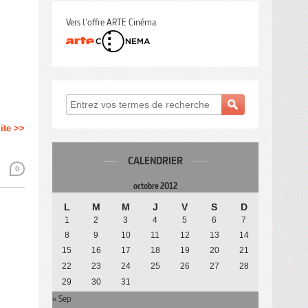
Vers l'offre ARTE Cinéma
uite >>
CALENDRIER
0
octobre 2012
L
M
M
J
V
S
D
1
2
3
4
5
6
7
8
9
10
11
12
13
14
15
16
17
18
19
20
21
22
23
24
25
26
27
28
29
30
31
« Sep