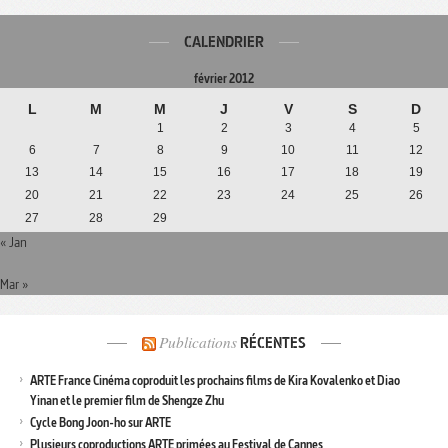
CALENDRIER
février 2012
L
M
M
J
V
S
D
1
2
3
4
5
6
7
8
9
10
11
12
13
14
15
16
17
18
19
20
21
22
23
24
25
26
27
28
29
« Jan
Mar »
Publications
RÉCENTES
ARTE France Cinéma coproduit les prochains films de Kira Kovalenko et Diao
Yinan et le premier film de Shengze Zhu
Cycle Bong Joon-ho sur ARTE
Plusieurs coproductions ARTE primées au Festival de Cannes