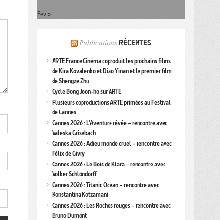
Fév »
Publications
RÉCENTES
ARTE France Cinéma coproduit les prochains films
de Kira Kovalenko et Diao Yinan et le premier film
de Shengze Zhu
Cycle Bong Joon-ho sur ARTE
Plusieurs coproductions ARTE primées au Festival
de Cannes
Cannes 2026 : L’Aventure rêvée – rencontre avec
Valeska Grisebach
Cannes 2026 : Adieu monde cruel – rencontre avec
Félix de Givry
Cannes 2026 : Le Bois de Klara – rencontre avec
Volker Schlöndorff
Cannes 2026 : Titanic Ocean – rencontre avec
Konstantina Kotzamani
Cannes 2026 : Les Roches rouges – rencontre avec
Bruno Dumont