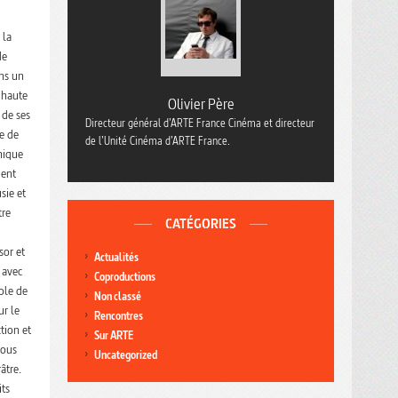
 la
de
ns un
 haute
Olivier Père
 de ses
Directeur général d’ARTE France Cinéma et directeur
ée de
de l’Unité Cinéma d’ARTE France.
nique
ment
sie et
tre
CATÉGORIES
sor et
Actualités
 avec
Coproductions
able de
Non classé
ur le
Rencontres
tion et
Sur ARTE
sous
Uncategorized
âtre.
its