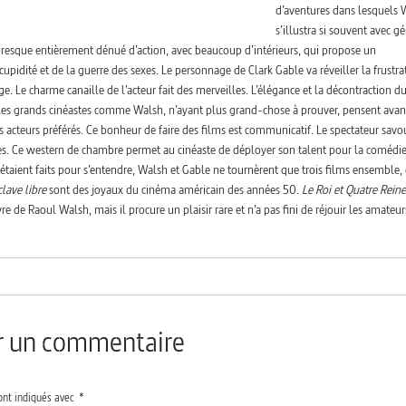
d’aventures dans lesquels 
s’illustra si souvent avec g
 presque entièrement dénué d’action, avec beaucoup d’intérieurs, qui propose un
idité et de la guerre des sexes. Le personnage de Clark Gable va réveiller la frustra
. Le charme canaille de l’acteur fait des merveilles. L’élégance et la décontraction d
es grands cinéastes comme Walsh, n’ayant plus grand-chose à prouver, pensent avan
rs acteurs préférés. Ce bonheur de faire des films est communicatif. Le spectateur savo
ètes. Ce western de chambre permet au cinéaste de déployer son talent pour la comédie
s étaient faits pour s’entendre, Walsh et Gable ne tournèrent que trois films ensemble, 
clave libre
sont des joyaux du cinéma américain des années 50.
Le Roi et Quatre Reine
 de Raoul Walsh, mais il procure un plaisir rare et n’a pas fini de réjouir les amateur
er un commentaire
ont indiqués avec
*