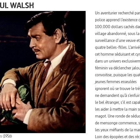
OUL WALSH
Un aventurier recherché par
police apprend l’existence 
100.000 dollars cachés da
village abandonné, sous la
surveillance d’une veuve et
quatre belles-filles. L’arriv
cet homme séduisant et cy
dans un univers exclusive
féminin va déclencher jalou
convoitise, puisque les qua
jeunes femmes esseulées
ignorent où se trouve le tré
ne demandent qu’à s’enfuir
le bel étranger, s’il est cap
les aider à mettre la main s
magot. Une ronde de séduc
de mensonge commence, 
les yeux méfiants de la mar
s (1956)
Loin des épopées et des réc