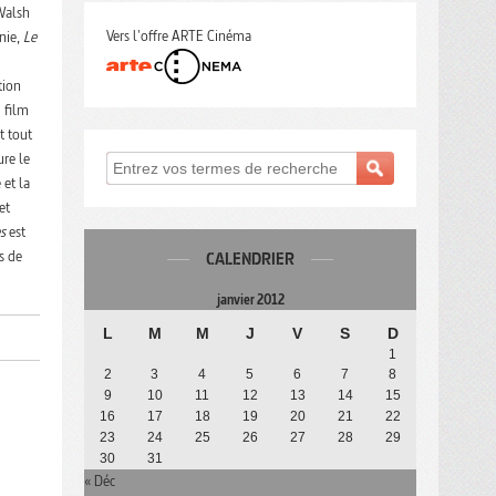
Walsh
Vers l'offre ARTE Cinéma
énie,
Le
tion
u film
t tout
ure le
 et la
et
s
est
s de
CALENDRIER
janvier 2012
L
M
M
J
V
S
D
1
2
3
4
5
6
7
8
9
10
11
12
13
14
15
16
17
18
19
20
21
22
23
24
25
26
27
28
29
30
31
« Déc