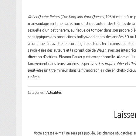
Roi et Quatre Reines
(
The King and Four Queens
, 1956) est un film
marivaudage sentimental et humoristique autour des thèmes de la cup
sexuelle d’un petit harem, au risque de tomber dans son propre piège
sont typiques des productions hollywoodiennes des années 50 où l
à continuer à travailler en compagnie de leurs techniciens et de leu
savoir-faire des auteurs et la complicité de Walsh avec ses interpr
direction d’actrices. Eleanor Parker y est exceptionnelle. Alors qu’il
tardivement dans leurs carrières respectives.
Les Implacables
et
L’Es
peut-être un titre mineur dans la filmographie riche en chefs-d’œuvre
cinéma.
Catégories :
Actualités
Laiss
Votre adresse e-mail ne sera pas publiée.
Les champs obligatoires s