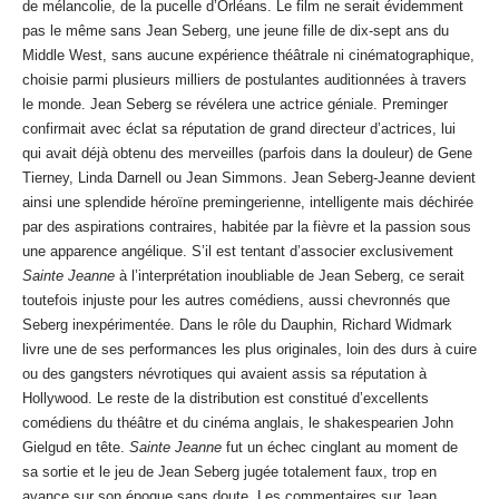
de mélancolie, de la pucelle d’Orléans. Le film ne serait évidemment
pas le même sans Jean Seberg, une jeune fille de dix-sept ans du
Middle West, sans aucune expérience théâtrale ni cinématographique,
choisie parmi plusieurs milliers de postulantes auditionnées à travers
le monde. Jean Seberg se révélera une actrice géniale. Preminger
confirmait avec éclat sa réputation de grand directeur d’actrices, lui
qui avait déjà obtenu des merveilles (parfois dans la douleur) de Gene
Tierney, Linda Darnell ou Jean Simmons. Jean Seberg-Jeanne devient
ainsi une splendide héroïne premingerienne, intelligente mais déchirée
par des aspirations contraires, habitée par la fièvre et la passion sous
une apparence angélique. S’il est tentant d’associer exclusivement
Sainte Jeanne
à l’interprétation inoubliable de Jean Seberg, ce serait
toutefois injuste pour les autres comédiens, aussi chevronnés que
Seberg inexpérimentée. Dans le rôle du Dauphin, Richard Widmark
livre une de ses performances les plus originales, loin des durs à cuire
ou des gangsters névrotiques qui avaient assis sa réputation à
Hollywood. Le reste de la distribution est constitué d’excellents
comédiens du théâtre et du cinéma anglais, le shakespearien John
Gielgud en tête.
Sainte Jeanne
fut un échec cinglant au moment de
sa sortie et le jeu de Jean Seberg jugée totalement faux, trop en
avance sur son époque sans doute. Les commentaires sur Jean