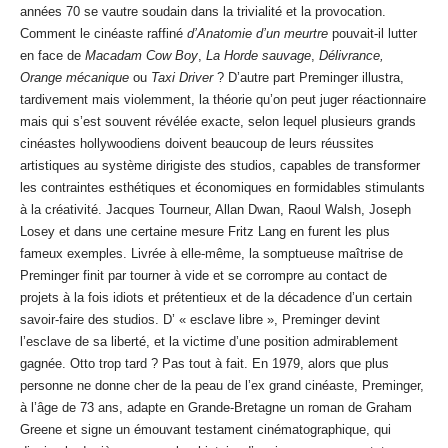
années 70 se vautre soudain dans la trivialité et la provocation.
Comment le cinéaste raffiné
d’Anatomie d’un meurtre
pouvait-il lutter
en face de
Macadam Cow Boy
,
La Horde sauvage
,
Délivrance,
Orange mécanique
ou
Taxi Driver
? D’autre part Preminger illustra,
tardivement mais violemment, la théorie qu’on peut juger réactionnaire
mais qui s’est souvent révélée exacte, selon lequel plusieurs grands
cinéastes hollywoodiens doivent beaucoup de leurs réussites
artistiques au système dirigiste des studios, capables de transformer
les contraintes esthétiques et économiques en formidables stimulants
à la créativité. Jacques Tourneur, Allan Dwan, Raoul Walsh, Joseph
Losey et dans une certaine mesure Fritz Lang en furent les plus
fameux exemples. Livrée à elle-même, la somptueuse maîtrise de
Preminger finit par tourner à vide et se corrompre au contact de
projets à la fois idiots et prétentieux et de la décadence d’un certain
savoir-faire des studios. D’ « esclave libre », Preminger devint
l’esclave de sa liberté, et la victime d’une position admirablement
gagnée. Otto trop tard ? Pas tout à fait. En 1979, alors que plus
personne ne donne cher de la peau de l’ex grand cinéaste, Preminger,
à l’âge de 73 ans, adapte en Grande-Bretagne un roman de Graham
Greene et signe un émouvant testament cinématographique, qui