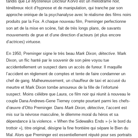
tandis que
Le Mystérieux Docteur Korvo
est un mélodrame noir,
ténébreux récit d’hypnose et de manipulation, qui tranche par son
approche onirique de la psychanalyse avec le réalisme des films noirs
produits par la Fox. A chaque nouveau film, Preminger perfectionne
son art de la mise en scène, fait de très longs plans, de savants
mouvements de grue et d’une direction d’acteurs (et plus encore
d’actrices) virtuose.
En 1950, Preminger signe le très beau
Mark Dixon, détective
. Mark
Dixon, un flic hanté par le souvenir de son père voyou tue
accidentellement un suspect dans un accès de fureur. Il maquille
l’accident en règlement de comptes et tente de faire condamner un
chef de gang. Malheureusement, un chauffeur de taxi et accusé du
meurtre et Mark Dixon tombe amoureux de la fille de l’infortuné
suspect. Moins célèbre que
Laura
, ce film noir qui réunit à nouveau le
couple Dana Andrews-Gene Tierney compte pourtant parmi les chefs-
d’œuvre d’Otto Preminger. Dans
Mark Dixon, détective
, l’accent est
mis sur la névrose masculine, le dilemme moral du héros et sa
dépendance à la violence. « When the Sidewalks Ends » (« le bord du
trottoir »), titre original, désigne la fine frontière qui sépare le Bien du
Mal. Alors que Preminger est essentiellement réputé pour ses portraits