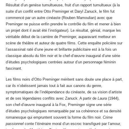
Résultat d’un genèse tumultueuse, fruit d’un rapport tumultueux (à la
suite d’un conflit entre Otto Preminger et Daryl Zanuck, le film fut
commencé par un autre cinéaste (Rouben Mamoulian) avec que
Preminger ne puisse enfin prendre le contrôle du film et mener à bien
un projet dont il avait été l’instigateur). Le résultat, génial, marque les
véritable début de la carrière de Preminger, auparavant metteur en
scène de théâtre et auteur de quatre films. Cette enquête policière sur
l’assassinat raté d’une jeune et brillante publicitaire est à la fois un
classique absolu du film noir et le chef-d’œuvre inaugural d’une série
d’études psychologiques centrées autour d’un personnage féminin
fascinant.
Les films noirs d’Otto Preminger méritent sans doute une place à part,
car ils n’obéissent jamais tout à fait aux canons du genre,
symptomatiques de l’indépendance du cinéaste, de sa vision d’artiste
et de ses légendaires conflits avec Zanuck. A partir de
Laura
(1944),
son chef-d’œuvre inaugural à la Fox, Preminger signe une série
d’études psychologiques remarquable par sa cohérence et sa densité
romanesque qui empruntent souvent la forme du film noir.
Crime
passionnel
conte l’itinéraire moral d’un escroc transfiguré par l’amour,