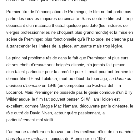
Premier titre de l’émancipation de Preminger, le film ne fait partie pas
partie des œuvres majeures du cinéaste. Sans doute le film est-il trop
dépendant d’un matériau théâtral quelque peu daté (les histoires de
vierges professionnelles ne choquent plus grand monde) et la mise en
scène de Preminger, plus fonctionnelle qu’à l’habitude, ne cherche pas
à transcender les limites de la pièce, amusante mais trop légère.
Le principal problème réside dans le fait que Preminger, si plusieurs
de ses chefs-d’œuvre sont baignés d’ironie, n’a jamais fait preuve
d’un talent particulier pour la comédie pure. Il avait pourtant terminé le
dernier film d’Ernst Lubitsch, mort au début du tournage,
La Dame au
manteau d’hermine
en 1948 (en compétition au Festival del film
Locarno). Mais Preminger ne possède pas le génie comique d’un Billy
Wilder auquel le film fait souvent penser. Si William Holden est
excellent, comme Maggie Mac Namara, découverte par le cinéaste, le
rôle outré de David Niven, acteur guère passionnant, a
particulièrement mal vieilli.
L’acteur se rachètera en trouvant un des meilleurs rôles de sa carrière
dans
Bonjour tristesse
, toujours de Preminger, en 1957.