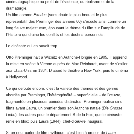
cinématographique au profit de l’évidence, du réalisme et de la
dramaturgie.
Un film comme
Exodus
(sans doute le plus beau et le plus
représentatif des Preminger des années 60) s’écoule ainsi comme un
long fleuve majestueux, épousant le thème du film sur l’amplitude de
l’Histoire qui draine les conflits et les destins personnels.
Le cinéaste qui en savait trop
Otto Preminger nait à Wiznitz en Autriche-Hongrie en 1905. Il apprend
la mise en scène à Vienne auprès de Max Reinhardt, avant de s’exiler
aux Etats-Unis en 1934. D’abord le théâtre à New York, puis le cinéma
à Hollywood.
Ce qui déroute encore, c’est la variété des thèmes et des genres
abordés par Preminger, l’hétérogénéité – superficielle – de l’œuvre,
fragmentée en plusieurs périodes distinctes. Preminger réalise cinq
films avant
Laura,
un premier dans son Autriche natale (
Die Grosse
Liebe
), les autres pour le département B de la Fox, que le cinéaste
renie en bloc; puis
Laura
(1944), chef-d’œuvre inaugural.
Si on peut parler de film mythique, c’est bien à propos de
Laura
.