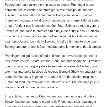
Seberg sont particulièrement injustes et cruels. Preminger ne se
démonte pas et confie à sa protégée le rôle principal de son film
suivant, une adaptation du roman de Françoise Sagan,
Bonjour
tristesse
: nouveau chef-d’œuvre, incompris au moment de sa sortie
et qui n’obtient pas le succès espéré. Jean Seberg se tourne vers la
France et joue dans le premier film d’un jeune critique des « Cahiers
du cinéma », grand admirateur de Preminger :
A bout de souffle
de
Jean-Luc Godard. Loin de Hollywood, c’est ce film qui fera de Jean
Seberg une star et une icône moderne dans le monde entier, à jamais.
Preminger, malgré sa satisfaction devant le travail accompli, ne fut
pas tendre envers
Sainte Jeanne
. Dans son autobiographie, il affirme :
« je dus reconnaître que j’étais le seul responsable de l’échec, pour
avoir mal interprété la pièce de George Bernard Shaw, en entourant la
dramatisation de la légende de Jeanne d’Arc de passion religieuse.
C’était au fond une réflexion très intellectuelle sur le rôle qu’a joué la
religion dans l’histoire de l’humanité. »
Trop subtile, mais surtout trop intime pour toucher le grand public,
Sainte Jeanne
est l’œuvre maudite de Preminger, mais également
« un film de chevet » pour ses vrais admirateurs, comme l’écrit