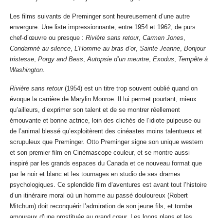
Les films suivants de Preminger sont heureusement d’une autre
envergure. Une liste impressionnante, entre 1954 et 1962, de purs
chef-d’œuvre ou presque :
Rivière sans retour
,
Carmen Jones
,
Condamné au silence
,
L’Homme au bras d’or
,
Sainte Jeanne
,
Bonjour
tristesse
,
Porgy and Bess
,
Autopsie d’un meurtre
,
Exodus
,
Tempête à
Washington
.
Rivière sans retour
(1954) est un titre trop souvent oublié quand on
évoque la carrière de Marylin Monroe. Il lui permet pourtant, mieux
qu’ailleurs, d’exprimer son talent et de se montrer réellement
émouvante et bonne actrice, loin des clichés de l’idiote pulpeuse ou
de l’animal blessé qu’exploitèrent des cinéastes moins talentueux et
scrupuleux que Preminger. Otto Preminger signe son unique western
et son premier film en Cinémascope couleur, et se montre aussi
inspiré par les grands espaces du Canada et ce nouveau format que
par le noir et blanc et les tournages en studio de ses drames
psychologiques. Ce splendide film d’aventures est avant tout l’histoire
d’un itinéraire moral où un homme au passé douloureux (Robert
Mitchum) doit reconquérir l’admiration de son jeune fils, et tombe
amoureux d’une prostituée au grand cœur. Les longs plans et les