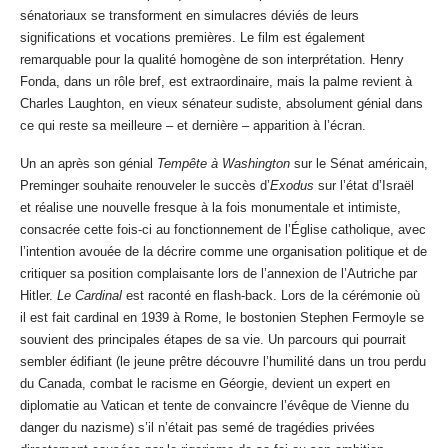
sénatoriaux se transforment en simulacres déviés de leurs
significations et vocations premières. Le film est également
remarquable pour la qualité homogène de son interprétation. Henry
Fonda, dans un rôle bref, est extraordinaire, mais la palme revient à
Charles Laughton, en vieux sénateur sudiste, absolument génial dans
ce qui reste sa meilleure – et dernière – apparition à l’écran.
Un an après son génial
Tempête à Washington
sur le Sénat américain,
Preminger souhaite renouveler le succès d’
Exodus
sur l’état d’Israël
et réalise une nouvelle fresque à la fois monumentale et intimiste,
consacrée cette fois-ci au fonctionnement de l’Église catholique, avec
l’intention avouée de la décrire comme une organisation politique et de
critiquer sa position complaisante lors de l’annexion de l’Autriche par
Hitler.
Le Cardinal
est raconté en flash-back. Lors de la cérémonie où
il est fait cardinal en 1939 à Rome, le bostonien Stephen Fermoyle se
souvient des principales étapes de sa vie. Un parcours qui pourrait
sembler édifiant (le jeune prêtre découvre l’humilité dans un trou perdu
du Canada, combat le racisme en Géorgie, devient un expert en
diplomatie au Vatican et tente de convaincre l’évêque de Vienne du
danger du nazisme) s’il n’était pas semé de tragédies privées