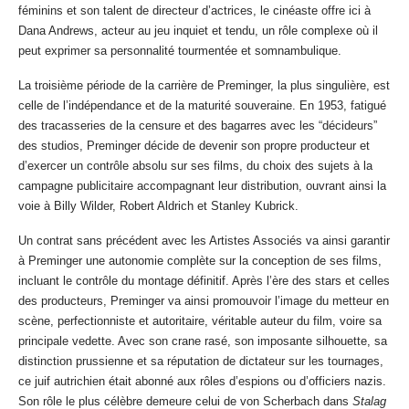
féminins et son talent de directeur d’actrices, le cinéaste offre ici à
Dana Andrews, acteur au jeu inquiet et tendu, un rôle complexe où il
peut exprimer sa personnalité tourmentée et somnambulique.
La troisième période de la carrière de Preminger, la plus singulière, est
celle de l’indépendance et de la maturité souveraine. En 1953, fatigué
des tracasseries de la censure et des bagarres avec les “décideurs”
des studios, Preminger décide de devenir son propre producteur et
d’exercer un contrôle absolu sur ses films, du choix des sujets à la
campagne publicitaire accompagnant leur distribution, ouvrant ainsi la
voie à Billy Wilder, Robert Aldrich et Stanley Kubrick.
Un contrat sans précédent avec les Artistes Associés va ainsi garantir
à Preminger une autonomie complète sur la conception de ses films,
incluant le contrôle du montage définitif. Après l’ère des stars et celles
des producteurs, Preminger va ainsi promouvoir l’image du metteur en
scène, perfectionniste et autoritaire, véritable auteur du film, voire sa
principale vedette. Avec son crane rasé, son imposante silhouette, sa
distinction prussienne et sa réputation de dictateur sur les tournages,
ce juif autrichien était abonné aux rôles d’espions ou d’officiers nazis.
Son rôle le plus célèbre demeure celui de von Scherbach dans
Stalag