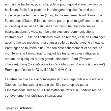
en train de banlieue, puis la bicyclette pour rejoindre son pavillon de
banlieue). Mais à la place de la ménagère anglaise l’attend une
superbe jeune femme noire (Iman, future madame David Bowie). La
fiction peut débuter. Elle s’achèvera par un plan magnifique, en écho
au générique initial de Saul Bass : un combiné téléphonique se
balançant dans le vide, symbole de plusieurs communications
interrompues. Celle de l’antihéros avec sa femme, celle de Preminger
avec le monde moderne, mais aussi celle du public avec le cinéaste.
Preminger ne tournera plus. Par son désenchantement et sa beauté
mortifère,
The Human Factor
rejoint les testaments esthétiques et
moraux de quelques autres grands cinéastes, Ford (
Frontière
chinoise
), Lang (
Le Diabolique Docteur Mabuse
), Visconti (
L’Innocent
).
Preminger s’éteint le 23 avril 1986 à New York.
La rétrospective sera accompagnée d’un ouvrage publié aux éditions
Capricci, en français et en anglais. Elle sera reprise par la
Cinémathèque suisse et la Cinémathèque française, partenaires de
cet événement cinéphilique international.
Catégories :
Actualités