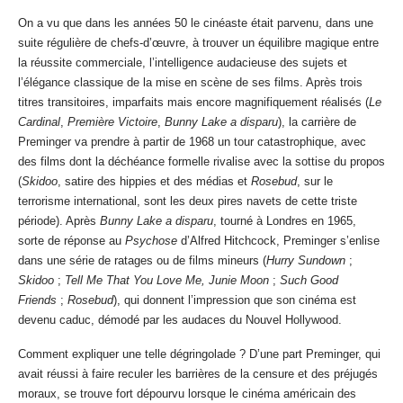
On a vu que dans les années 50 le cinéaste était parvenu, dans une
suite régulière de chefs-d’œuvre, à trouver un équilibre magique entre
la réussite commerciale, l’intelligence audacieuse des sujets et
l’élégance classique de la mise en scène de ses films. Après trois
titres transitoires, imparfaits mais encore magnifiquement réalisés (
Le
Cardinal
,
Première Victoire
,
Bunny Lake a disparu
), la carrière de
Preminger va prendre à partir de 1968 un tour catastrophique, avec
des films dont la déchéance formelle rivalise avec la sottise du propos
(
Skidoo
, satire des hippies et des médias et
Rosebud
, sur le
terrorisme international, sont les deux pires navets de cette triste
période). Après
Bunny Lake a disparu
, tourné à Londres en 1965,
sorte de réponse au
Psychose
d’Alfred Hitchcock, Preminger s’enlise
dans une série de ratages ou de films mineurs (
Hurry Sundown
;
Skidoo
;
Tell Me That You Love Me, Junie Moon
;
Such Good
Friends
;
Rosebud
), qui donnent l’impression que son cinéma est
devenu caduc, démodé par les audaces du Nouvel Hollywood.
Comment expliquer une telle dégringolade ? D’une part Preminger, qui
avait réussi à faire reculer les barrières de la censure et des préjugés
moraux, se trouve fort dépourvu lorsque le cinéma américain des