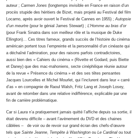
auteur ;
Carmen Jones
(longtemps invisible en France en raison d’un
procès stupide des héritiers de Bizet, mais projeté au Festival del film
Locarno, après avoir ouvert le Festival de Cannes en 1955) ;
Autopsie
d’un meurtre
(pour le génial James Stewart) ;
L’Homme au bras d’or
(pour Frank Sinatra dans son meilleur rôle et la musique de Duke
Ellington)… Ces titres fameux, grands succès de l’histoire du cinéma
américain portent tous l’empreinte et la personnalité d’un cinéaste qui
a déchaîné l’admiration, pour des raisons parfois contradictoires,
aussi bien des « Cahiers du cinéma » (Rivette et Godard, puis Biette
et Daney) que des mac-mahoniens, secte cinéphilique réunie autour
de la revue « Présence du cinéma » et des ses têtes pensantes
Jacques Lourcelles et Michel Mourlet, qui l’inclurent dans leur « carré
d’as » en compagnie de Raoul Walsh, Fritz Lang et Joseph Losey,
avant de retomber dans une relative indifférence, explicable par une
fin de carrière problématique.
Car si
Laura
n’a pratiquement jamais quitté l’affiche depuis sa sortie, il
était devenu difficile – avant l’avènement du DVD et des chaines
câblées – de voir ou de revoir sur grand écran des chefs-d’œuvre
tels que
Sainte Jeanne
,
Tempête à Washington
ou
Le Cardinal
ou tout