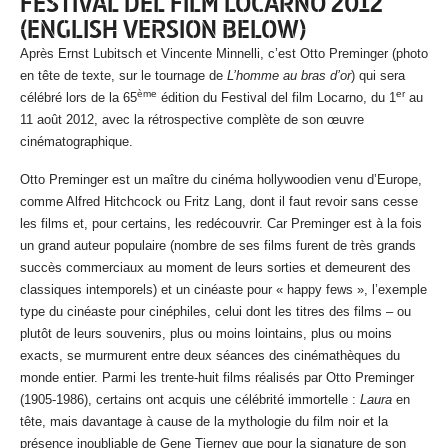
FESTIVAL DEL FILM LOCARNO 2012
(ENGLISH VERSION BELOW)
Après Ernst Lubitsch et Vincente Minnelli, c’est Otto Preminger (photo
en tête de texte, sur le tournage de
L’homme au bras d’or
) qui sera
ème
er
célébré lors de la 65
édition du Festival del film Locarno, du 1
au
11 août 2012, avec la rétrospective complète de son œuvre
cinématographique.
Otto Preminger est un maître du cinéma hollywoodien venu d’Europe,
comme Alfred Hitchcock ou Fritz Lang, dont il faut revoir sans cesse
les films et, pour certains, les redécouvrir. Car Preminger est à la fois
un grand auteur populaire (nombre de ses films furent de très grands
succès commerciaux au moment de leurs sorties et demeurent des
classiques intemporels) et un cinéaste pour « happy fews », l’exemple
type du cinéaste pour cinéphiles, celui dont les titres des films – ou
plutôt de leurs souvenirs, plus ou moins lointains, plus ou moins
exacts, se murmurent entre deux séances des cinémathèques du
monde entier. Parmi les trente-huit films réalisés par Otto Preminger
(1905-1986), certains ont acquis une célébrité immortelle :
Laura
en
tête, mais davantage à cause de la mythologie du film noir et la
présence inoubliable de Gene Tierney que pour la signature de son