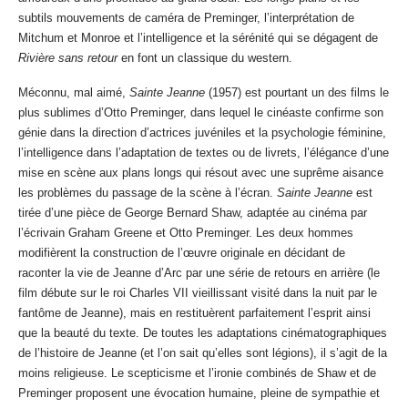
subtils mouvements de caméra de Preminger, l’interprétation de
Mitchum et Monroe et l’intelligence et la sérénité qui se dégagent de
Rivière sans retour
en font un classique du western.
Méconnu, mal aimé,
Sainte Jeanne
(1957) est pourtant un des films le
plus sublimes d’Otto Preminger, dans lequel le cinéaste confirme son
génie dans la direction d’actrices juvéniles et la psychologie féminine,
l’intelligence dans l’adaptation de textes ou de livrets, l’élégance d’une
mise en scène aux plans longs qui résout avec une suprême aisance
les problèmes du passage de la scène à l’écran.
Sainte Jeanne
est
tirée d’une pièce de George Bernard Shaw, adaptée au cinéma par
l’écrivain Graham Greene et Otto Preminger. Les deux hommes
modifièrent la construction de l’œuvre originale en décidant de
raconter la vie de Jeanne d’Arc par une série de retours en arrière (le
film débute sur le roi Charles VII vieillissant visité dans la nuit par le
fantôme de Jeanne), mais en restituèrent parfaitement l’esprit ainsi
que la beauté du texte. De toutes les adaptations cinématographiques
de l’histoire de Jeanne (et l’on sait qu’elles sont légions), il s’agit de la
moins religieuse. Le scepticisme et l’ironie combinés de Shaw et de
Preminger proposent une évocation humaine, pleine de sympathie et