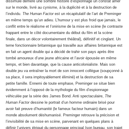
dissimule derrière une sombre histoire d’espionnage un constat amer
sur le monde, livré au cynisme, à la duplicité et à la destruction de
l’individu.
The Human Factor
est un récapitulatif de l’art de Preminger
en même temps qu’un adieu. L’humour y est plus froid que jamais, le
conflit entre le réalisme et l’onirisme de la mise en scène (le contraste
frappant entre le côté documentaire du début du film et la scène
finale, dans un décor volontairement théâtral), définitif et cinglant. Un
terne fonctionnaire britannique qui travaille aux affaires britannique est
en fait un agent double qui a décidé de trahir son pays après être
tombé amoureux d’une jeune africaine et l’avoir épousée en même
temps, et bien davantage, que la cause anticolonialiste. Mais son
double jeu va entraîner la mort de son innocent collègue (soupçonné à
sa place, il sera impitoyablement éliminé) et la destruction de sa
petite famille. Ennemi de toute emphase, Preminger se situe bien
évidemment à l’opposé de la mythologie du film d’espionnage
véhiculée par la série des James Bond. Anti spectaculaire,
The
Human Factor
dessine le portrait d’un homme ordinaire brisé pour
avoir fait preuve d’humanité (le fameux facteur humain) dans un
monde absolument déshumanisé. Preminger retrouve la précision et
l’invisibilité de sa mise en scène, parvenant en quelques plans à
définir l’univers étriqué du personnage principal (son bureau, son trajet