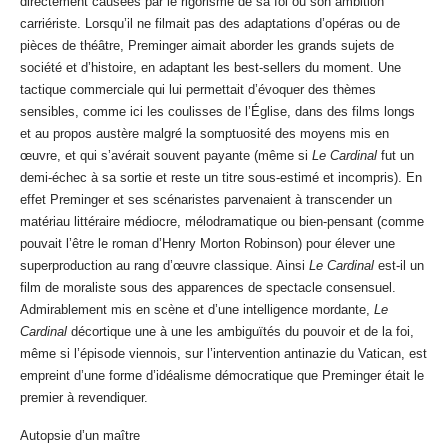
directement causées par le rigorisme de sa foi ou son ambition
carriériste. Lorsqu’il ne filmait pas des adaptations d’opéras ou de
pièces de théâtre, Preminger aimait aborder les grands sujets de
société et d’histoire, en adaptant les best-sellers du moment. Une
tactique commerciale qui lui permettait d’évoquer des thèmes
sensibles, comme ici les coulisses de l’Église, dans des films longs
et au propos austère malgré la somptuosité des moyens mis en
œuvre, et qui s’avérait souvent payante (même si
Le Cardinal
fut un
demi-échec à sa sortie et reste un titre sous-estimé et incompris). En
effet Preminger et ses scénaristes parvenaient à transcender un
matériau littéraire médiocre, mélodramatique ou bien-pensant (comme
pouvait l’être le roman d’Henry Morton Robinson) pour élever une
superproduction au rang d’œuvre classique. Ainsi
Le Cardinal
est-il un
film de moraliste sous des apparences de spectacle consensuel.
Admirablement mis en scène et d’une intelligence mordante,
Le
Cardinal
décortique une à une les ambiguïtés du pouvoir et de la foi,
même si l’épisode viennois, sur l’intervention antinazie du Vatican, est
empreint d’une forme d’idéalisme démocratique que Preminger était le
premier à revendiquer.
Autopsie d’un maître