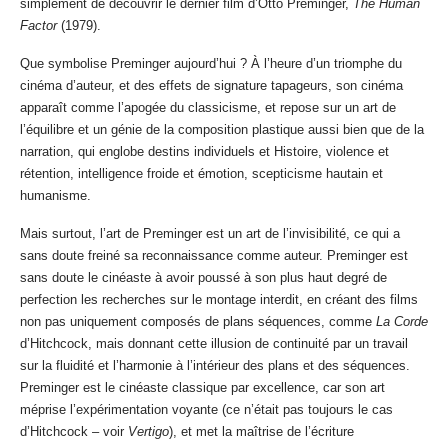
simplement de découvrir le dernier film d’Otto Preminger,
The Human
Factor
(1979).
Que symbolise Preminger aujourd’hui ? À l’heure d’un triomphe du
cinéma d’auteur, et des effets de signature tapageurs, son cinéma
apparaît comme l’apogée du classicisme, et repose sur un art de
l’équilibre et un génie de la composition plastique aussi bien que de la
narration, qui englobe destins individuels et Histoire, violence et
rétention, intelligence froide et émotion, scepticisme hautain et
humanisme.
Mais surtout, l’art de Preminger est un art de l’invisibilité, ce qui a
sans doute freiné sa reconnaissance comme auteur. Preminger est
sans doute le cinéaste à avoir poussé à son plus haut degré de
perfection les recherches sur le montage interdit, en créant des films
non pas uniquement composés de plans séquences, comme
La Corde
d’Hitchcock, mais donnant cette illusion de continuité par un travail
sur la fluidité et l’harmonie à l’intérieur des plans et des séquences.
Preminger est le cinéaste classique par excellence, car son art
méprise l’expérimentation voyante (ce n’était pas toujours le cas
d’Hitchcock – voir
Vertigo
), et met la maîtrise de l’écriture