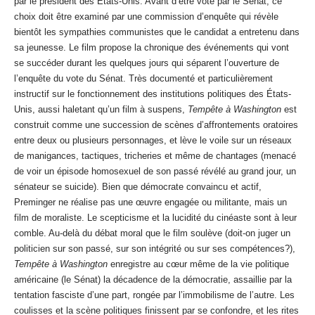
par le président des États-Unis. Avant d’être voté par le Sénat, ce
choix doit être examiné par une commission d’enquête qui révèle
bientôt les sympathies communistes que le candidat a entretenu dans
sa jeunesse. Le film propose la chronique des événements qui vont
se succéder durant les quelques jours qui séparent l’ouverture de
l’enquête du vote du Sénat. Très documenté et particulièrement
instructif sur le fonctionnement des institutions politiques des États-
Unis, aussi haletant qu’un film à suspens,
Tempête à Washington
est
construit comme une succession de scènes d’affrontements oratoires
entre deux ou plusieurs personnages, et lève le voile sur un réseaux
de manigances, tactiques, tricheries et même de chantages (menacé
de voir un épisode homosexuel de son passé révélé au grand jour, un
sénateur se suicide). Bien que démocrate convaincu et actif,
Preminger ne réalise pas une œuvre engagée ou militante, mais un
film de moraliste. Le scepticisme et la lucidité du cinéaste sont à leur
comble. Au-delà du débat moral que le film soulève (doit-on juger un
politicien sur son passé, sur son intégrité ou sur ses compétences?),
Tempête à Washington
enregistre au cœur même de la vie politique
américaine (le Sénat) la décadence de la démocratie, assaillie par la
tentation fasciste d’une part, rongée par l’immobilisme de l’autre. Les
coulisses et la scène politiques finissent par se confondre, et les rites