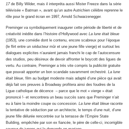
17
de Billy Wilder, mais il interpréta aussi Mister Freeze dans la série
télévisée « Batman », avant qu’un autre Autrichien célèbre reprenne le
rôle pour le grand écran en 1997, Arnold Schwarzenegger.
Preminger va symboliquement inaugurer cette période de liberté et de
créativité inédite dans l’histoire d’Hollywood avec
La lune était bleue
(1953), une comédie dont le contenu, encore scabreux pour l’époque
(le flirt entre un séducteur mûr et une jeune fille vierge) et surtout les
dialogues explicites n’auraient jamais franchi le cap de l’autocensure
des studios, peu désireux de devoir affronter le boycott des ligues de
vertu. Au contraire, Preminger a très vite compris la publicité gratuite
que pouvait apporter un bon scandale savamment orchestré.
La lune
était bleue
, film au budget modeste mais adapté d’une pièce qui avait
déjà fait ses preuves à Broadway profitera ainsi des foudres de la
Ligue catholique de décence – parce que le mot « vierge » était
prononcé !- et rencontrera un beau succès sans que Preminger n’ait
eu à faire la moindre coupe ou concession.
La lune était bleue
raconte
la tentative de séduction par un architecte, le temps d’une nuit, d’une
jeune fille délurée rencontrée sur la terrasse de l’Empire State
Building, empêchée par son ex fiancée, le père de celle-ci, incorrigible
coureur de jupons qui la demande en mariage.