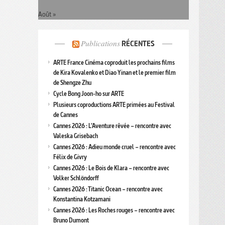
Août »
Publications
RÉCENTES
ARTE France Cinéma coproduit les prochains films
de Kira Kovalenko et Diao Yinan et le premier film
de Shengze Zhu
Cycle Bong Joon-ho sur ARTE
Plusieurs coproductions ARTE primées au Festival
de Cannes
Cannes 2026 : L’Aventure rêvée – rencontre avec
Valeska Grisebach
Cannes 2026 : Adieu monde cruel – rencontre avec
Félix de Givry
Cannes 2026 : Le Bois de Klara – rencontre avec
Volker Schlöndorff
Cannes 2026 : Titanic Ocean – rencontre avec
Konstantina Kotzamani
Cannes 2026 : Les Roches rouges – rencontre avec
Bruno Dumont