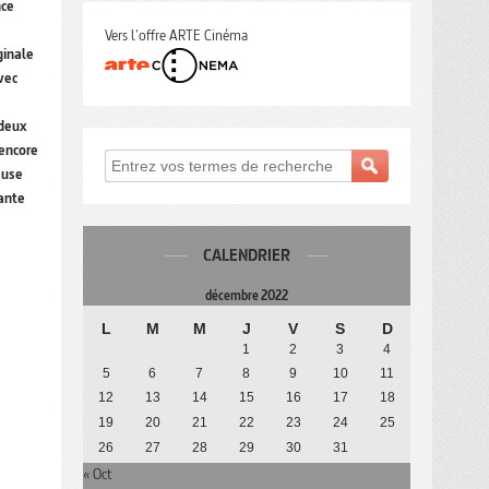
nce
Vers l'offre ARTE Cinéma
ginale
vec
rdeux
 encore
euse
vante
CALENDRIER
décembre 2022
L
M
M
J
V
S
D
1
2
3
4
5
6
7
8
9
10
11
12
13
14
15
16
17
18
19
20
21
22
23
24
25
26
27
28
29
30
31
« Oct