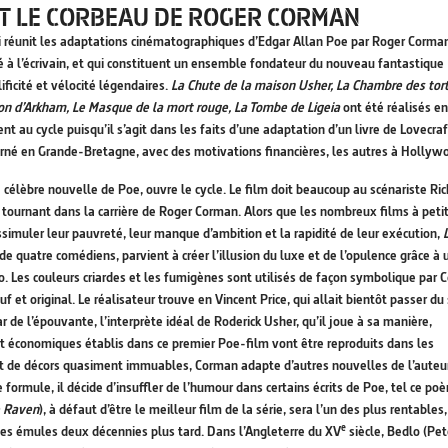
ET LE CORBEAU DE ROGER CORMAN
i réunit les adaptations cinématographiques d’Edgar Allan Poe par Roger Corman 
té à l’écrivain, et qui constituent un ensemble fondateur du nouveau fantastique
ificité et vélocité légendaires.
La Chute de la maison Usher, La Chambre des tort
ction d’Arkham, Le Masque de la mort rouge, La Tombe de Ligeia
ont été réalisés en
nt au cycle puisqu’il s’agit dans les faits d’une adaptation d’un livre de Lovecraf
urné en Grande-Bretagne, avec des motivations financières, les autres à Hollyw
a célèbre nouvelle de Poe, ouvre le cycle. Le film doit beaucoup au scénariste Ri
 tournant dans la carrière de Roger Corman. Alors que les nombreux films à peti
simuler leur pauvreté, leur manque d’ambition et la rapidité de leur exécution,
de quatre comédiens, parvient à créer l’illusion du luxe et de l’opulence grâce à 
o. Les couleurs criardes et les fumigènes sont utilisés de façon symbolique par
f et original. Le réalisateur trouve en Vincent Price, qui allait bientôt passer du
r de l’épouvante, l’interprète idéal de Roderick Usher, qu’il joue à sa manière,
et économiques établis dans ce premier Poe-film vont être reproduits dans les
 et de décors quasiment immuables, Corman adapte d’autres nouvelles de l’auteu
ne formule, il décide d’insuffler de l’humour dans certains écrits de Poe, tel ce po
 Raven
), à défaut d’être le meilleur film de la série, sera l’un des plus rentables,
e
 des émules deux décennies plus tard. Dans l’Angleterre du XV
siècle, Bedlo (Pet