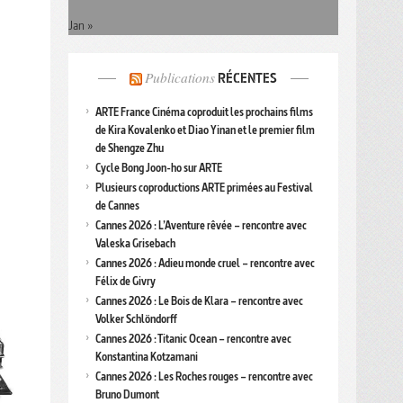
Jan »
Publications
RÉCENTES
ARTE France Cinéma coproduit les prochains films
de Kira Kovalenko et Diao Yinan et le premier film
de Shengze Zhu
Cycle Bong Joon-ho sur ARTE
Plusieurs coproductions ARTE primées au Festival
de Cannes
Cannes 2026 : L’Aventure rêvée – rencontre avec
Valeska Grisebach
Cannes 2026 : Adieu monde cruel – rencontre avec
Félix de Givry
Cannes 2026 : Le Bois de Klara – rencontre avec
Volker Schlöndorff
Cannes 2026 : Titanic Ocean – rencontre avec
Konstantina Kotzamani
Cannes 2026 : Les Roches rouges – rencontre avec
Bruno Dumont