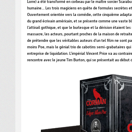
Lorre) a été transformé en corbeau par le maître sorcier Scarabu
humaine… Les trois magiciens en quête de formules secrètes et de
Ouvertement orientée vers la comédie, cette cinquième adaptat
du grand écrivain américain, et se présente comme une vaste bla
l’attirail gothique, et que le burlesque et la dérision étaient 
massacre, les acteurs, pourtant proches de la maison de retraite 
de prétendre que les véritables auteurs d’un tel film ne sont p
moins Poe, mais le génial trio de cabotins semi-grabataires qui
entreprise de liquidation. L’impérial Vincent Price va au contra
rencontre avec le jeune Tim Burton, qui se présentait au début