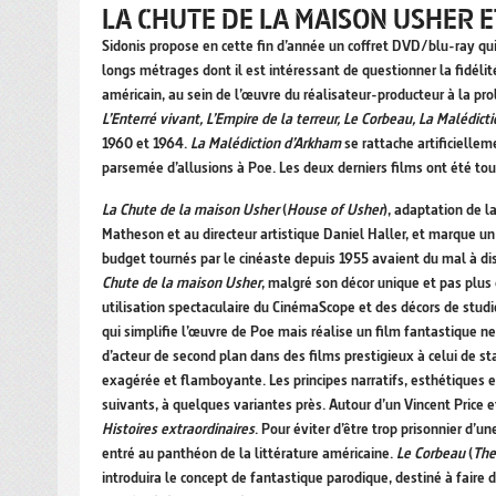
LA CHUTE DE LA MAISON USHER 
Sidonis propose en cette fin d’année un coffret DVD/blu-ray qu
longs métrages dont il est intéressant de questionner la fidéli
américain, au sein de l’œuvre du réalisateur-producteur à la prol
L’Enterré vivant, L’Empire de la terreur, Le Corbeau, La Malédi
1960 et 1964.
La Malédiction d’Arkham
se rattache artificielleme
parsemée d’allusions à Poe. Les deux derniers films ont été to
La Chute de la maison Usher
(
House of Usher
), adaptation de l
Matheson et au directeur artistique Daniel Haller, et marque un
budget tournés par le cinéaste depuis 1955 avaient du mal à dis
Chute de la maison Usher
, malgré son décor unique et pas plus 
utilisation spectaculaire du CinémaScope et des décors de studi
qui simplifie l’œuvre de Poe mais réalise un film fantastique neu
d’acteur de second plan dans des films prestigieux à celui de sta
exagérée et flamboyante. Les principes narratifs, esthétiques 
suivants, à quelques variantes près. Autour d’un Vincent Price
Histoires extraordinaires
. Pour éviter d’être trop prisonnier d’u
entré au panthéon de la littérature américaine.
Le Corbeau
(
The
introduira le concept de fantastique parodique, destiné à faire