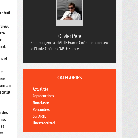
: huit
ures,
tre
Olivier Père
t,
Directeur général d’ARTE France Cinéma et directeur
ood.
de l’Unité Cinéma d’ARTE France.
chard
t
La
CATÉGORIES
une
 Corman
Actualités
 statut
Coproductions
Non classé
Rencontres
r des
Sur ARTE
ème,
Uncategorized
 et
er