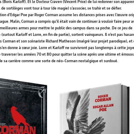
s (Boris Karloff). Et le Docteur Craven (Vincent Price) de lui redonner son appare
 sortilèges vont tour à tour (de magie) s’associer, se trahir et se défier.
ion d’Edgar Poe par Roger Corman assume les distances prises avec l’œuvre ori
gue. Malin, Corman a compris qu’il était vain de continuer à vouloir faire peur a
les meilleures armes pour mettre le public des campus dans sa poche. De ce jeu de
(surtout Karloff et Lorre, en fin de partie), sortent vainqueurs. Il n’est pas hasa
as Corman et son scénariste Richard Matheson (malgré leur projet parodique), et
 s’en donne à cœur joie. Lorre et Karloff ne survivront pas longtemps à cette joy
ire traverser les années 70 et 80 pour quitter la scène après une ultime et émou
 de sa carrière comme une sorte de néo-Corman nostalgique et surdoué.