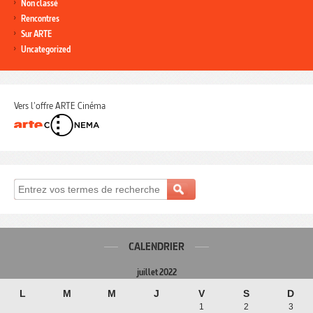
Non classé
Rencontres
Sur ARTE
Uncategorized
Vers l'offre ARTE Cinéma
CALENDRIER
juillet 2022
L
M
M
J
V
S
D
1
2
3