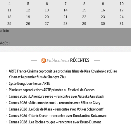
4
5
6
7
8
9
10
11
12
13
14
15
16
17
18
19
20
21
22
23
24
25
26
27
28
29
30
31
« Juin
Août »
Publications
RÉCENTES
ARTE France Cinéma coproduit les prochains films de Kira Kovalenko et Diao
Yinan et le premier film de Shengze Zhu
Cycle Bong Joon-ho sur ARTE
Plusieurs coproductions ARTE primées au Festival de Cannes
Cannes 2026 : L’Aventure rêvée – rencontre avec Valeska Grisebach
Cannes 2026 : Adieu monde cruel – rencontre avec Félix de Givry
Cannes 2026 : Le Bois de Klara – rencontre avec Volker Schlöndorff
Cannes 2026 : Titanic Ocean – rencontre avec Konstantina Kotzamani
Cannes 2026 : Les Roches rouges – rencontre avec Bruno Dumont