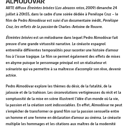
ALMODÓVAR
ARTE diffuse
Étreintes brisées
(
Los abrazos rotos
, 2009) dimanche 24
juillet à 20h55, dans le cadre d’une soirée dédiée à Penélope Cruz – le
film de
Pedro Almodóvar est suivi d’un documentaire inédit,
Penélope
Cruz, les reflets de la passion
de Charles-Antoine de Rouvre.
Étreintes brisées
est un mélodrame dans lequel
Pedro Almodóvar
fait
preuve d’une grande virtuosité narrative. Le cinéaste espagnol
entremêle différentes temporalités pour raconter une histoire d’amour
fou à l’issue tragique. Le film se permet également des effets de mises
en abyme puisque le personnage principal est un réalisateur et
scénariste qui va permettre à sa maîtresse d’accomplir son rêve, devenir
actrice.
Pedro Almodóvar
explore les thèmes du désir, de la fatalité, de la
jalousie et de la trahison. Les circonvolutions vertigineuses du récit et la
somptuosité de la mise en scène illustrent l’idée d’un monde où la vie,
la passion et la création sont indissociables. En effet,
Almodóvar ne peut
s’empêcher de transformer ce grand film sur la passion sensuelle entre
un homme et une femme en déclaration d’amour au cinéma. Le cinéaste
multiplie les hommages et les citations aux maîtres de la modernité