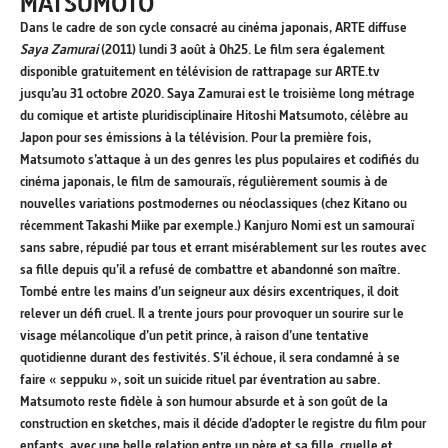
MATSUMOTO
Dans le cadre de son cycle consacré au cinéma japonais, ARTE diffuse
Saya Zamurai
(2011) lundi 3 août à 0h25. Le film sera également
disponible gratuitement en télévision de rattrapage sur ARTE.tv
jusqu’au 31 octobre 2020. Saya Zamurai est le troisième long métrage
du comique et artiste pluridisciplinaire Hitoshi Matsumoto, célèbre au
Japon pour ses émissions à la télévision. Pour la première fois,
Matsumoto s’attaque à un des genres les plus populaires et codifiés du
cinéma japonais, le film de samouraïs, régulièrement soumis à de
nouvelles variations postmodernes ou néoclassiques (chez Kitano ou
récemment Takashi Miike par exemple.) Kanjuro Nomi est un samouraï
sans sabre, répudié par tous et errant misérablement sur les routes avec
sa fille depuis qu’il a refusé de combattre et abandonné son maître.
Tombé entre les mains d’un seigneur aux désirs excentriques, il doit
relever un défi cruel. Il a trente jours pour provoquer un sourire sur le
visage mélancolique d’un petit prince, à raison d’une tentative
quotidienne durant des festivités. S’il échoue, il sera condamné à se
faire « seppuku », soit un suicide rituel par éventration au sabre.
Matsumoto reste fidèle à son humour absurde et à son goût de la
construction en sketches, mais il décide d’adopter le registre du film pour
enfants, avec une belle relation entre un père et sa fille, cruelle et