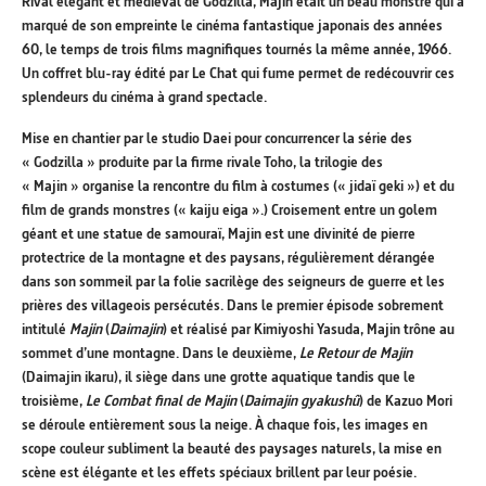
Rival élégant et médiéval de Godzilla, Majin était un beau monstre qui a
marqué de son empreinte le cinéma fantastique japonais des années
60, le temps de trois films magnifiques tournés la même année, 1966.
Un coffret blu-ray édité par Le Chat qui fume permet de redécouvrir ces
splendeurs du cinéma à grand spectacle.
Mise en chantier par le studio Daei pour concurrencer la série des
« Godzilla » produite par la firme rivale Toho, la trilogie des
« Majin » organise la rencontre du film à costumes (« jidaï geki ») et du
film de grands monstres (« kaiju eiga ».) Croisement entre un golem
géant et une statue de samouraï, Majin est une divinité de pierre
protectrice de la montagne et des paysans, régulièrement dérangée
dans son sommeil par la folie sacrilège des seigneurs de guerre et les
prières des villageois persécutés. Dans le premier épisode sobrement
intitulé
Majin
(
Daimajin
) et réalisé par Kimiyoshi Yasuda, Majin trône au
sommet d’une montagne. Dans le deuxième,
Le Retour de Majin
(Daimajin ikaru), il siège dans une grotte aquatique tandis que le
troisième,
Le Combat final de Majin
(
Daimajin gyakushû
) de Kazuo Mori
se déroule entièrement sous la neige. À chaque fois, les images en
scope couleur subliment la beauté des paysages naturels, la mise en
scène est élégante et les effets spéciaux brillent par leur poésie.