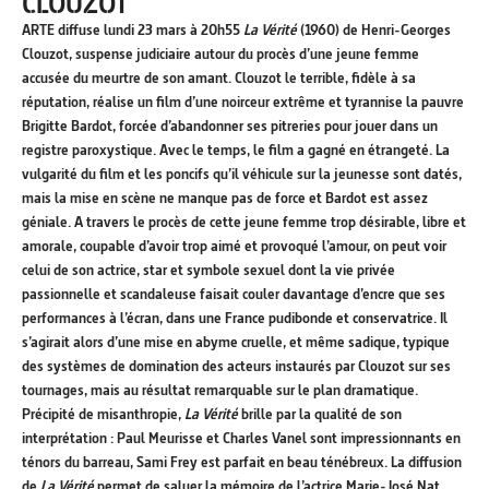
CLOUZOT
ARTE diffuse lundi 23 mars à 20h55
La Vérité
(1960) de Henri-Georges
Clouzot, suspense judiciaire autour du procès d’une jeune femme
accusée du meurtre de son amant. Clouzot le terrible, fidèle à sa
réputation, réalise un film d’une noirceur extrême et tyrannise la pauvre
Brigitte Bardot, forcée d’abandonner ses pitreries pour jouer dans un
registre paroxystique. Avec le temps, le film a gagné en étrangeté. La
vulgarité du film et les poncifs qu’il véhicule sur la jeunesse sont datés,
mais la mise en scène ne manque pas de force et Bardot est assez
géniale. A travers le procès de cette jeune femme trop désirable, libre et
amorale, coupable d’avoir trop aimé et provoqué l’amour, on peut voir
celui de son actrice, star et symbole sexuel dont la vie privée
passionnelle et scandaleuse faisait couler davantage d’encre que ses
performances à l’écran, dans une France pudibonde et conservatrice. Il
s’agirait alors d’une mise en abyme cruelle, et même sadique, typique
des systèmes de domination des acteurs instaurés par Clouzot sur ses
tournages, mais au résultat remarquable sur le plan dramatique.
Précipité de misanthropie,
La Vérité
brille par la qualité de son
interprétation : Paul Meurisse et Charles Vanel sont impressionnants en
ténors du barreau, Sami Frey est parfait en beau ténébreux. La diffusion
de
La Vérité
permet de saluer la mémoire de l’actrice Marie-José Nat,