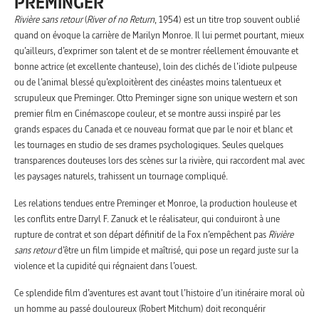
PREMINGER
Rivière sans retour
(
River of no Return
, 1954) est un titre trop souvent oublié
quand on évoque la carrière de Marilyn Monroe. Il lui permet pourtant, mieux
qu’ailleurs, d’exprimer son talent et de se montrer réellement émouvante et
bonne actrice (et excellente chanteuse), loin des clichés de l’idiote pulpeuse
ou de l’animal blessé qu’exploitèrent des cinéastes moins talentueux et
scrupuleux que Preminger. Otto Preminger signe son unique western et son
premier film en Cinémascope couleur, et se montre aussi inspiré par les
grands espaces du Canada et ce nouveau format que par le noir et blanc et
les tournages en studio de ses drames psychologiques. Seules quelques
transparences douteuses lors des scènes sur la rivière, qui raccordent mal avec
les paysages naturels, trahissent un tournage compliqué.
Les relations tendues entre Preminger et Monroe, la production houleuse et
les conflits entre Darryl F. Zanuck et le réalisateur, qui conduiront à une
rupture de contrat et son départ définitif de la Fox n’empêchent pas
Rivière
sans retour
d’être un film limpide et maîtrisé, qui pose un regard juste sur la
violence et la cupidité qui régnaient dans l’ouest.
Ce splendide film d’aventures est avant tout l’histoire d’un itinéraire moral où
un homme au passé douloureux (Robert Mitchum) doit reconquérir