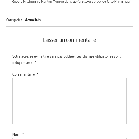
Robert Mitchum et Marilyn Monroe dans
Rivière sans retour
de Otto Preminger
Catégories :
Actualités
Laisser un commentaire
Votre adresse e-mail ne sera pas publiée.
Les champs obligatoires sont
indiqués avec
*
Commentaire
*
Nom
*