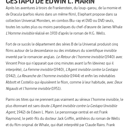
GESTAPO DE EDWIN L. MARIN
Après les aventures à tiroirs de Frankenstein, du loup-garou, de la momie et
de Dracula (parfois réunis dans un même film), Elephant propose dans sa
collection Universal Monsters, en combos Blu-ray et DVD ou DVD seuls,
toutes les suites plus ou moins parodiques du chef-d’œuvre de James Whale
L’Homme invisible
réalisé en 1933 d’après le roman de H.G. Wells.
Fort de ce succès le département des séries B de la Universal produisit cinq
films autour de la descendance ou des imitateurs du scientifique invisible
inventé par le romancier anglais.
Le Retour de l’homme invisible
(1940) avec
Vincent Price qui n’apparait que cinq minutes avant la fin (devinez qui il
interprète),
La Femme invisible
(1940),
L’Agent invisible contre la Gestapo
(1942),
La Revanche de l’homme invisible
(1944) et enfin les inévitables
Abbott et Costello qui épuisèrent le filon, comme à leur habitude, avec
Deux
Nigauds et l’homme invisible
(1951).
Parmi ces titres qui ne prennent pas vraiment au sérieux l’homme invisible, le
plus étonnant est sans doute
L’Agent invisible contre la Gestapo
(
Invisible
Agent
, 1942) de Edwin L. Marin. Le personnage central en est Frank
Raymond, le petit-fils du docteur Jack Griffin, antihéros du roman de Wells
et du film original de Whale, qui était interprété par Claude Rains. Frank