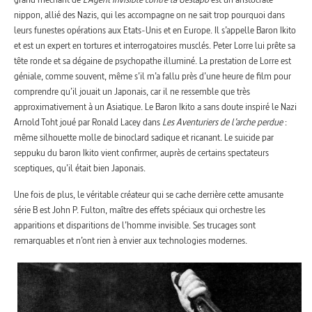
nippon, allié des Nazis, qui les accompagne on ne sait trop pourquoi dans
leurs funestes opérations aux Etats-Unis et en Europe. Il s’appelle Baron Ikito
et est un expert en tortures et interrogatoires musclés. Peter Lorre lui prête sa
tête ronde et sa dégaine de psychopathe illuminé. La prestation de Lorre est
géniale, comme souvent, même s’il m’a fallu près d’une heure de film pour
comprendre qu’il jouait un Japonais, car il ne ressemble que très
approximativement à un Asiatique. Le Baron Ikito a sans doute inspiré le Nazi
Arnold Toht joué par Ronald Lacey dans
Les Aventuriers de l’arche perdue
:
même silhouette molle de binoclard sadique et ricanant. Le suicide par
seppuku du baron Ikito vient confirmer, auprès de certains spectateurs
sceptiques, qu’il était bien Japonais.
Une fois de plus, le véritable créateur qui se cache derrière cette amusante
série B est John P. Fulton, maître des effets spéciaux qui orchestre les
apparitions et disparitions de l’homme invisible. Ses trucages sont
remarquables et n’ont rien à envier aux technologies modernes.