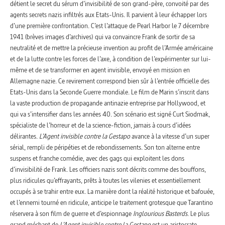
détient le secret du sérum d’invisibilité de son grand-père, convoité par des
agents secrets nazis infiltrés aux Etats-Unis. Il parvient à leur échapper lors
d’une première confrontation. C’est l’attaque de Pearl Harbor le 7 décembre
1941 (brèves images d’archives) qui va convaincre Frank de sortir de sa
neutralité et de mettre la précieuse invention au profit de l’Armée américaine
et de la lutte contre les forces de l’axe, à condition de l’expérimenter sur lui-
même et de se transformer en agent invisible, envoyé en mission en
Allemagne nazie. Ce revirement correspond bien sûr à l’entrée officielle des
Etats-Unis dans la Seconde Guerre mondiale. Le film de Marin s’inscrit dans
la vaste production de propagande antinazie entreprise par Hollywood, et
qui va s’intensifier dans les années 40. Son scénario est signé Curt Siodmak,
spécialiste de l’horreur et de la science-fiction, jamais à cours d’idées
délirantes.
L’Agent invisible contre la Gestapo
avance à la vitesse d’un super
sérial, rempli de péripéties et de rebondissements. Son ton alterne entre
suspens et franche comédie, avec des gags qui exploitent les dons
d’invisibilité de Frank. Les officiers nazis sont décrits comme des bouffons,
plus ridicules qu’effrayants, prêts à toutes les vilenies et essentiellement
occupés à se trahir entre eux. La manière dont la réalité historique et bafouée,
et l’ennemi tourné en ridicule, anticipe le traitement grotesque que Tarantino
réservera à son film de guerre et d’espionnage
Inglourious Basterds
. Le plus
grand méchant de
L’Agent invisible contre la Gestapo
est un aristocrate