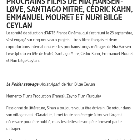
PROCHAINS FILMS DE MIA HANSEN-
LØVE, SANTIAGO MITRE, CÉDRIC KAHN,
EMMANUEL MOURET ET NURI BILGE
CEYLAN
Le comité de sélection d’ARTE France Cinéma, qui s’est réuni le 23 septembre,
s’est engagé sur cinq nouveaux projets – trois films français et deux
coproductions internationales : les prochains longs métrages de Mia Hansen-
Løve (photo en tête de texte), Santiago Mitre, Cédric Kahn, Emmanuel Mouret
et Nuri Bilge Ceylan.
Le Poirier sauvage
(
Ahlat Agaci
) de Nuri Bilge Ceylan
Memento Films Production (France), Zeyno Film (Turquie)
Passionné de littérature, Sinan a toujours voulu être écrivain. De retour dans
son village natal d’Anatolie, il met toute son énergie à trouver l’argent
nécessaire pour être publié, mais les dettes de son père finissent par le
rattraper.