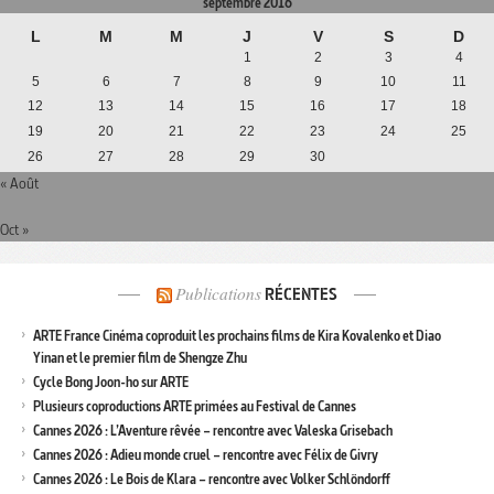
septembre 2016
L
M
M
J
V
S
D
1
2
3
4
5
6
7
8
9
10
11
12
13
14
15
16
17
18
19
20
21
22
23
24
25
26
27
28
29
30
« Août
Oct »
Publications
RÉCENTES
ARTE France Cinéma coproduit les prochains films de Kira Kovalenko et Diao
Yinan et le premier film de Shengze Zhu
Cycle Bong Joon-ho sur ARTE
Plusieurs coproductions ARTE primées au Festival de Cannes
Cannes 2026 : L’Aventure rêvée – rencontre avec Valeska Grisebach
Cannes 2026 : Adieu monde cruel – rencontre avec Félix de Givry
Cannes 2026 : Le Bois de Klara – rencontre avec Volker Schlöndorff