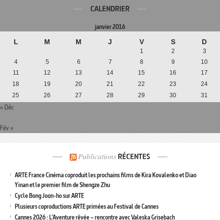
CALENDRIER
janvier 2016
L
M
M
J
V
S
D
1
2
3
4
5
6
7
8
9
10
11
12
13
14
15
16
17
18
19
20
21
22
23
24
25
26
27
28
29
30
31
« Déc
Fév »
Publications
RÉCENTES
ARTE France Cinéma coproduit les prochains films de Kira Kovalenko et Diao
Yinan et le premier film de Shengze Zhu
Cycle Bong Joon-ho sur ARTE
Plusieurs coproductions ARTE primées au Festival de Cannes
Cannes 2026 : L’Aventure rêvée – rencontre avec Valeska Grisebach