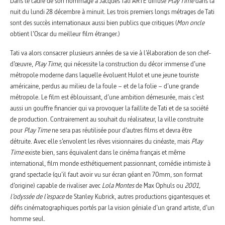
Dans le cadre de son hommage à Jacques Tati ARTE diffuse
Play Time
dans la
nuit du lundi 28 décembre à minuit. Les trois premiers longs métrages de Tati
sont des succès internationaux aussi bien publics que critiques (
Mon oncle
obtient l’Oscar du meilleur film étranger.)
Tati va alors consacrer plusieurs années de sa vie à l’élaboration de son chef-
d’œuvre,
Play Time
, qui nécessite la construction du décor immense d’une
métropole moderne dans laquelle évoluent Hulot et une jeune touriste
américaine, perdus au milieu de la foule – et de la folie – d’une grande
métropole. Le film est éblouissant, d’une ambition démesurée, mais c’est
aussi un gouffre financier qui va provoquer la faillite de Tati et de sa société
de production. Contrairement au souhait du réalisateur, la ville construite
pour
Play Time
ne sera pas réutilisée pour d’autres films et devra être
détruite. Avec elle s’envolent les rêves visionnaires du cinéaste, mais
Play
Time
existe bien, sans équivalent dans le cinéma français et même
international, film monde esthétiquement passionnant, comédie intimiste à
grand spectacle (qu’il faut avoir vu sur écran géant en 70mm, son format
d’origine) capable de rivaliser avec
Lola Montes
de Max Ophuls ou
2001,
l’odyssée de l’espace
de Stanley Kubrick, autres productions gigantesques et
défis cinématographiques portés par la vision géniale d’un grand artiste, d’un
homme seul.