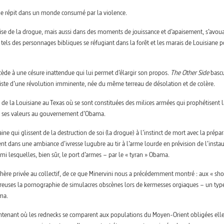
 de répit dans un monde consumé par la violence.
mprise de la drogue, mais aussi dans des moments de jouissance et d’apaisement, s’avou
 tels des personnages bibliques se réfugiant dans la forêt et les marais de Louisiane 
cède à une césure inattendue qui lui permet d’élargir son propos.
The Other Side
bascu
ophiste d’une révolution imminente, née du même terreau de désolation et de colère.
 de la Louisiane au Texas où se sont constituées des milices armées qui prophétisent l
 et ses valeurs au gouvernement d’Obama.
e qui glissent de la destruction de soi (la drogue) à l’instinct de mort avec la prépa
nt dans une ambiance d’ivresse lugubre au tir à l’arme lourde en prévision de l’insta
mi lesquelles, bien sûr, le port d’armes – par le « tyran » Obama.
re privée au collectif, de ce que Minervini nous a précédemment montré : aux « sho
oureuses la pornographie de simulacres obscènes lors de kermesses orgiaques – un typ
ma.
tenant où les rednecks se comparent aux populations du Moyen-Orient obligées elle