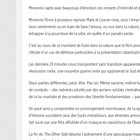
Minervini capte avec beaucoup d’émotion ces instants d’intimité et
Minervini filme à plusieurs reprises Mark et Lisa en crise, sous l’e
leurs sentiments ou en train de faire l’amour, ou nus dans la nature,
échapper à la pourriture de la ville, en quête d’un paradis perdu.
C’est au cours de ce moment de fuite dans la nature que le film pro
l’étude d’un cas de détresse particulière à la présentation catastr
Les dernière 23 minutes nous transportent sans transition apparente
révolution civile, une nouvelle guerre civile qui opposerait le Sud
Deux parties différentes, peut-être. Pas sûr. Même racisme, même hain
de combats – des rednecks pilotés par des anciens soldats s’entraîne
de la loi martiale et des privations des libertés fondamentales – par
On peut ainsi y comprendre un prolongement monstrueux, de la sphè
d’héroïne succèdent ceux des fusils mitrailleurs, aux étreintes am
fait sucer par une fille affublée d’un masque en caoutchouc de Oba
La fin de
The Other Side
dévoile l’avènement d’une apocalypse main