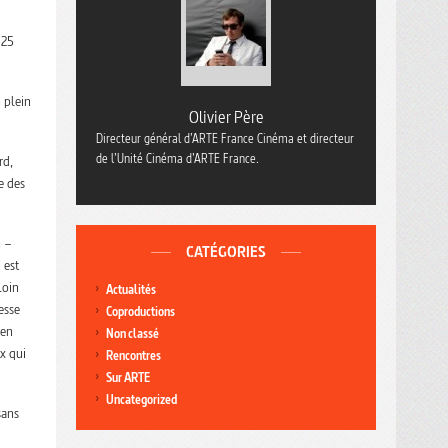
 25
 plein
Olivier Père
Directeur général d’ARTE France Cinéma et directeur
de l’Unité Cinéma d’ARTE France.
rd,
e des
n –
CATÉGORIES
 est
loin
Actualités
esse
Coproductions
ien
Non classé
x qui
Rencontres
Sur ARTE
Uncategorized
sans