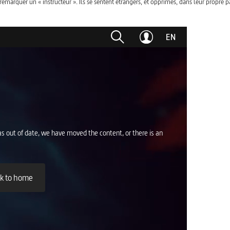
arquer un « instructeur ». Ils se sentent étrangers, et opprimés, dans leur propre pa