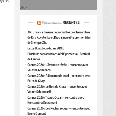
ys. Ils
Déc »
Publications
RÉCENTES
ARTE France Cinéma coproduit les prochains films
de Kira Kovalenko et Diao Yinan et le premier film
de Shengze Zhu
Cycle Bong Joon-ho sur ARTE
Plusieurs coproductions ARTE primées au Festival
de Cannes
Cannes 2026 : L’Aventure rêvée – rencontre avec
Valeska Grisebach
Cannes 2026 : Adieu monde cruel – rencontre avec
Félix de Givry
Cannes 2026 : Le Bois de Klara – rencontre avec
Volker Schlöndorff
Cannes 2026 : Titanic Ocean – rencontre avec
Konstantina Kotzamani
Cannes 2026 : Les Roches rouges – rencontre avec
Bruno Dumont