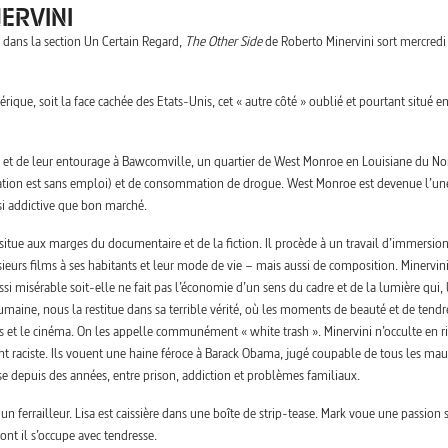
ERVINI
é dans la section Un Certain Regard,
The Other Side
de Roberto Minervini sort mercredi
, soit la face cachée des Etats-Unis, cet « autre côté » oublié et pourtant situé en
sa, et de leur entourage à Bawcomville, un quartier de West Monroe en Louisiane du No
ulation est sans emploi) et de consommation de drogue. West Monroe est devenue l’un
i addictive que bon marché.
situe aux marges du documentaire et de la fiction. Il procède à un travail d’immersio
usieurs films à ses habitants et leur mode de vie – mais aussi de composition. Minervini
ssi misérable soit-elle ne fait pas l’économie d’un sens du cadre et de la lumière qui, 
umaine, nous la restitue dans sa terrible vérité, où les moments de beauté et de tendr
ias et le cinéma. On les appelle communément « white trash ». Minervini n’occulte en r
ent raciste. Ils vouent une haine féroce à Barack Obama, jugé coupable de tous les mau
uise depuis des années, entre prison, addiction et problèmes familiaux.
n ferrailleur. Lisa est caissière dans une boîte de strip-tease. Mark voue une passion 
ont il s’occupe avec tendresse.