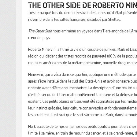
THE OTHER SIDE DE ROBERTO MIN
Très remarqué lors du dernier Festival de Cannes où il était présent
novembre dans les salles françaises, distribué par Shellac.
The Other Side
nous emmène en voyage dans Tiers-monde de l’Amérique
cœur du pays.
Roberto Minervini a filmé la vie d’un couple de junkies, Mark et Li
région qui détient des tristes records de pauvreté (60% de la pop
capitales américaines de la métamphétamine, nouvelle drogue auss
Minervini, qui a vécu dans ce quartier, applique une méthode qui le 
après s’être installé dans le sud des Etats-Unis et avoir consacré pl
cinéaste avant d’être documentariste. La description d’une réalité au
d’esthétiser ou de filtrer malhonnêtement la misère et la détresse h
existent. Ces petits blancs ont souvent été stigmatisés par les méd
leur instinct grégaire, leur culture conservatrice et fondamentalem
les accablent. Il est vrai que le sort s’acharne sur Mark, dans la mo
Mark accepte de temps en temps des petits boulots journaliers chez u
limite à sa mère, en train de mourir du cancer, et à sa grand-mère, d