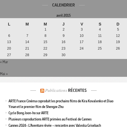
CALENDRIER
avril 2015
L
M
M
J
V
S
D
1
2
3
4
5
6
7
8
9
10
11
12
13
14
15
16
17
18
19
20
21
22
23
24
25
26
27
28
29
30
« Mar
Mai »
Publications
RÉCENTES
ARTE France Cinéma coproduit les prochains films de Kira Kovalenko et Diao
Yinan et le premier film de Shengze Zhu
Cycle Bong Joon-ho sur ARTE
Plusieurs coproductions ARTE primées au Festival de Cannes
Cannes 2026 : L’Aventure rêvée – rencontre avec Valeska Grisebach