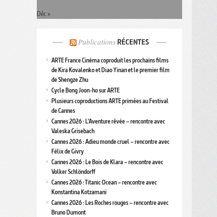
Déc »
Publications
RÉCENTES
ARTE France Cinéma coproduit les prochains films
de Kira Kovalenko et Diao Yinan et le premier film
de Shengze Zhu
Cycle Bong Joon-ho sur ARTE
Plusieurs coproductions ARTE primées au Festival
de Cannes
Cannes 2026 : L’Aventure rêvée – rencontre avec
Valeska Grisebach
Cannes 2026 : Adieu monde cruel – rencontre avec
Félix de Givry
Cannes 2026 : Le Bois de Klara – rencontre avec
Volker Schlöndorff
Cannes 2026 : Titanic Ocean – rencontre avec
Konstantina Kotzamani
Cannes 2026 : Les Roches rouges – rencontre avec
Bruno Dumont