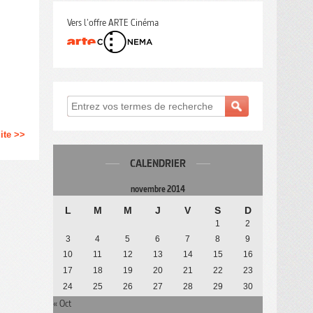
Vers l'offre ARTE Cinéma
uite >>
CALENDRIER
novembre 2014
L
M
M
J
V
S
D
1
2
3
4
5
6
7
8
9
10
11
12
13
14
15
16
17
18
19
20
21
22
23
24
25
26
27
28
29
30
« Oct