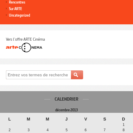
Rencontres
Sur ARTE
Uncategorized
Vers l'offre ARTE Cinéma
CALENDRIER
décembre 2013
L
M
M
J
V
S
D
1
2
3
4
5
6
7
8