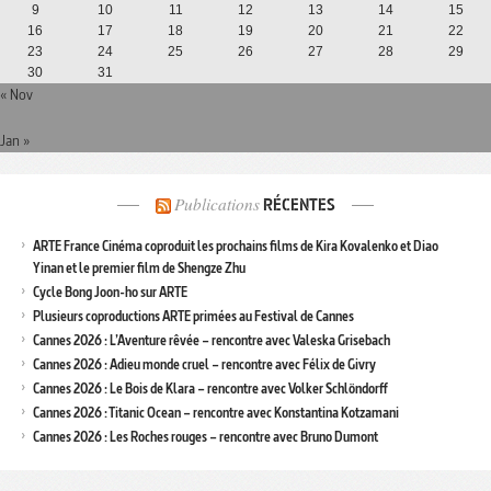
9
10
11
12
13
14
15
16
17
18
19
20
21
22
23
24
25
26
27
28
29
30
31
« Nov
Jan »
Publications
RÉCENTES
ARTE France Cinéma coproduit les prochains films de Kira Kovalenko et Diao
Yinan et le premier film de Shengze Zhu
Cycle Bong Joon-ho sur ARTE
Plusieurs coproductions ARTE primées au Festival de Cannes
Cannes 2026 : L’Aventure rêvée – rencontre avec Valeska Grisebach
Cannes 2026 : Adieu monde cruel – rencontre avec Félix de Givry
Cannes 2026 : Le Bois de Klara – rencontre avec Volker Schlöndorff
Cannes 2026 : Titanic Ocean – rencontre avec Konstantina Kotzamani
Cannes 2026 : Les Roches rouges – rencontre avec Bruno Dumont