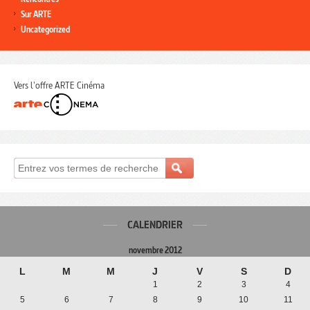
Sur ARTE
Uncategorized
Vers l'offre ARTE Cinéma
CALENDRIER
novembre 2012
L
M
M
J
V
S
D
1
2
3
4
5
6
7
8
9
10
11