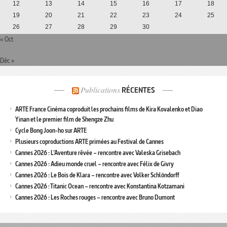
12
13
14
15
16
17
18
19
20
21
22
23
24
25
26
27
28
29
30
« Oct
Déc »
Publications
RÉCENTES
ARTE France Cinéma coproduit les prochains films de Kira Kovalenko et Diao
Yinan et le premier film de Shengze Zhu
Cycle Bong Joon-ho sur ARTE
Plusieurs coproductions ARTE primées au Festival de Cannes
Cannes 2026 : L’Aventure rêvée – rencontre avec Valeska Grisebach
Cannes 2026 : Adieu monde cruel – rencontre avec Félix de Givry
Cannes 2026 : Le Bois de Klara – rencontre avec Volker Schlöndorff
Cannes 2026 : Titanic Ocean – rencontre avec Konstantina Kotzamani
Cannes 2026 : Les Roches rouges – rencontre avec Bruno Dumont