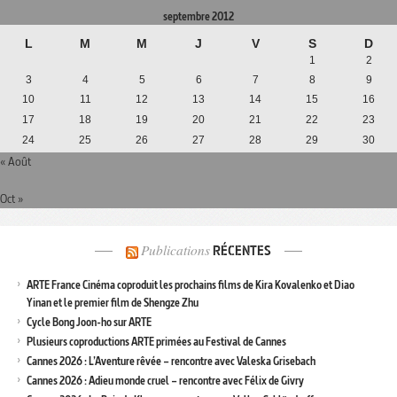
septembre 2012
L
M
M
J
V
S
D
1
2
3
4
5
6
7
8
9
10
11
12
13
14
15
16
17
18
19
20
21
22
23
24
25
26
27
28
29
30
« Août
Oct »
Publications
RÉCENTES
ARTE France Cinéma coproduit les prochains films de Kira Kovalenko et Diao
Yinan et le premier film de Shengze Zhu
Cycle Bong Joon-ho sur ARTE
Plusieurs coproductions ARTE primées au Festival de Cannes
Cannes 2026 : L’Aventure rêvée – rencontre avec Valeska Grisebach
Cannes 2026 : Adieu monde cruel – rencontre avec Félix de Givry