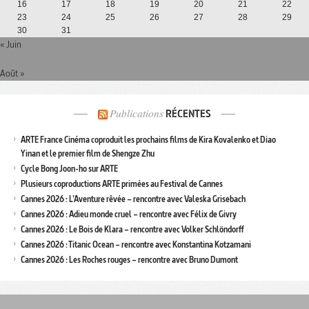
16
17
18
19
20
21
22
23
24
25
26
27
28
29
30
31
« Juin
Août »
Publications
RÉCENTES
ARTE France Cinéma coproduit les prochains films de Kira Kovalenko et Diao
Yinan et le premier film de Shengze Zhu
Cycle Bong Joon-ho sur ARTE
Plusieurs coproductions ARTE primées au Festival de Cannes
Cannes 2026 : L’Aventure rêvée – rencontre avec Valeska Grisebach
Cannes 2026 : Adieu monde cruel – rencontre avec Félix de Givry
Cannes 2026 : Le Bois de Klara – rencontre avec Volker Schlöndorff
Cannes 2026 : Titanic Ocean – rencontre avec Konstantina Kotzamani
Cannes 2026 : Les Roches rouges – rencontre avec Bruno Dumont