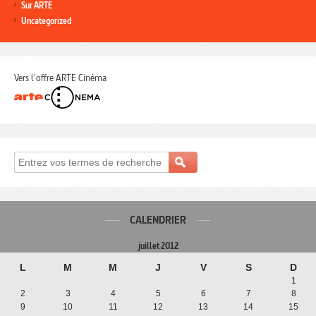
Sur ARTE
Uncategorized
Vers l'offre ARTE Cinéma
CALENDRIER
juillet 2012
L
M
M
J
V
S
D
1
2
3
4
5
6
7
8
9
10
11
12
13
14
15