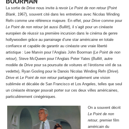
BOORMAN
La sortie de
Drive
nous invite à revoir
Le Point de non retour
(
Point
Blank
, 1967), souvent cité dans les entretiens avec Nicolas Winding
Refn comme une référence majeure. En effet, pour
Drive
comme pour
Le Point de non retour
(et aussi
Bullitt
), il s’agit pour un cinéaste
européen de réussir sa première incursion dans le cinéma de genre
hollywoodien grâce au parrainage d’une star américaine en totale
confiance et capable de garantir au cinéaste une vraie liberté
artistique : Lee Marvin pour l’Anglais John Boorman (
Le Point de non
retour
), Steve McQueen pour l’Anglais Peter Yates (
Bullitt
, autre
modèle de
Drive
pour sa poursuite de voitures et l’érotisme viril de sa
vedette), Ryan Gosling pour le Danois Nicolas Winding Refn (
Drive
).
Drive
et
Le Point de non retour
partagent également une vision
sublimée et décalée de San Francisco et Los Angeles, telles que seul
un cinéaste étranger pouvait porter sur ces deux villes américaines,
particulièrement cinégéniques.
On a souvent décrit
Le Point de non
retour
, premier film
américain du