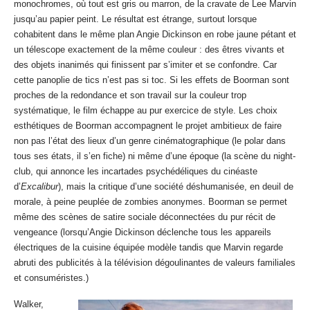
monochromes, où tout est gris ou marron, de la cravate de Lee Marvin
jusqu’au papier peint. Le résultat est étrange, surtout lorsque
cohabitent dans le même plan Angie Dickinson en robe jaune pétant et
un télescope exactement de la même couleur : des êtres vivants et
des objets inanimés qui finissent par s’imiter et se confondre. Car
cette panoplie de tics n’est pas si toc. Si les effets de Boorman sont
proches de la redondance et son travail sur la couleur trop
systématique, le film échappe au pur exercice de style. Les choix
esthétiques de Boorman accompagnent le projet ambitieux de faire
non pas l’état des lieux d’un genre cinématographique (le polar dans
tous ses états, il s’en fiche) ni même d’une époque (la scène du night-
club, qui annonce les incartades psychédéliques du cinéaste
d’
Excalibur
), mais la critique d’une société déshumanisée, en deuil de
morale, à peine peuplée de zombies anonymes. Boorman se permet
même des scènes de satire sociale déconnectées du pur récit de
vengeance (lorsqu’Angie Dickinson déclenche tous les appareils
électriques de la cuisine équipée modèle tandis que Marvin regarde
abruti des publicités à la télévision dégoulinantes de valeurs familiales
et consuméristes.)
Walker,