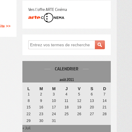
Vers l'offre ARTE Cinéma
uite >>
CALENDRIER
août 2011
L
M
M
J
V
S
D
1
2
3
4
5
6
7
8
9
10
11
12
13
14
15
16
17
18
19
20
21
22
23
24
25
26
27
28
29
30
31
« Juil