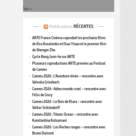
Sep »
Publications
RÉCENTES
ARTE France Cinéma coproduit les prochains films
de Kira Kovalenko et Diao Yinan et le premier film
de Shengze Zhu
Cycle Bong Joon-ho sur ARTE
Plusieurs coproductions ARTE primées au Festival
de Cannes
Cannes 2026 : L’Aventure rêvée – rencontre avec
Valeska Grisebach
Cannes 2026 : Adieu monde cruel – rencontre avec
Félix de Givry
Cannes 2026 : Le Bois de Klara – rencontre avec
Volker Schlöndorff
Cannes 2026 : Titanic Ocean – rencontre avec
Konstantina Kotzamani
Cannes 2026 : Les Roches rouges – rencontre avec
Bruno Dumont