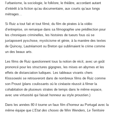
l’urbanisme, la sociologie, le folklore, le théâtre, accordant autant
d’intérêt à la fiction qu’au documentaire, aux courts qu’aux longs
métrages…
Si Ruiz a tout fait et tout filmé, du film de pirates à la vidéo
d’entreprise, on remarque dans sa filmographie une prédilection pour
les chroniques criminelles, les histoires de tueurs fous où se
juxtaposent pyschose, mysticisme et génie, à la manière des textes
de Quincey, Lautréamont ou Breton qui sublimaient le crime comme
un des beaux arts.
Les films de Ruiz questionnent tous la notion de récit, avec un goût
prononcé pour les structures gigognes, les mises en abymes et les
effets de distanciation ludiques. Les tableaux vivants chers
Klossowski se retrouveront dans de nombreux films de Ruiz comme
son Proust (plans coulissants où le cinéaste réussit à filmer la
cohabitation de plusieurs strates de temps dans le même espace,
avec une virtuosité qui faisait honneur au style proustien.)
Dans les années 80 il tourne un faux film d’horreur au Portugal avec la
même équipe que
L’Etat des choses
de Wim Wenders,
Le
Territoire