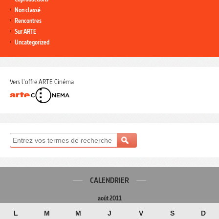
Non classé
Rencontres
Sur ARTE
Uncategorized
Vers l'offre ARTE Cinéma
CALENDRIER
août 2011
L
M
M
J
V
S
D