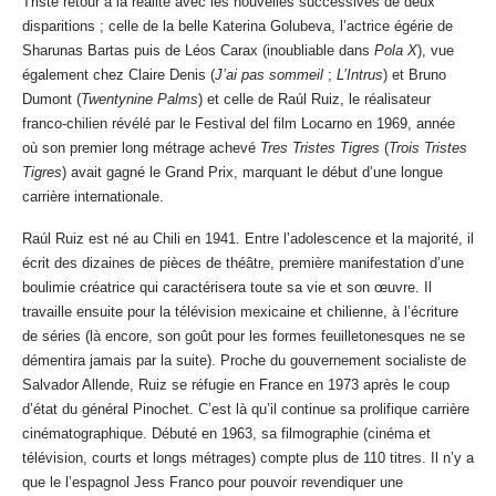
Triste retour à la réalité avec les nouvelles successives de deux
disparitions ; celle de la belle Katerina Golubeva, l’actrice égérie de
Sharunas Bartas puis de Léos Carax (inoubliable dans
Pola X
), vue
également chez Claire Denis (
J’ai pas sommeil
;
L’Intrus
) et Bruno
Dumont (
Twentynine Palms
) et celle de Raúl Ruiz, le réalisateur
franco-chilien révélé par le Festival del film Locarno en 1969, année
où son premier long métrage achevé
Tres Tristes Tigres
(
Trois Tristes
Tigres
) avait gagné le Grand Prix, marquant le début d’une longue
carrière internationale.
Raúl Ruiz est né au Chili en 1941. Entre l’adolescence et la majorité, il
écrit des dizaines de pièces de théâtre, première manifestation d’une
boulimie créatrice qui caractérisera toute sa vie et son œuvre. Il
travaille ensuite pour la télévision mexicaine et chilienne, à l’écriture
de séries (là encore, son goût pour les formes feuilletonesques ne se
démentira jamais par la suite). Proche du gouvernement socialiste de
Salvador Allende, Ruiz se réfugie en France en 1973 après le coup
d’état du général Pinochet. C’est là qu’il continue sa prolifique carrière
cinématographique. Débuté en 1963, sa filmographie (cinéma et
télévision, courts et longs métrages) compte plus de 110 titres. Il n’y a
que le l’espagnol Jess Franco pour pouvoir revendiquer une