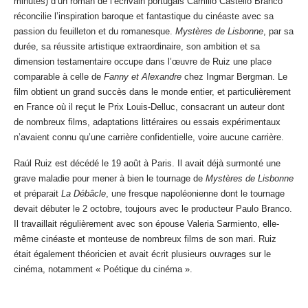
minutes) d’un roman de l’écrivain portugais Camilio Castello Branco
réconcilie l’inspiration baroque et fantastique du cinéaste avec sa
passion du feuilleton et du romanesque.
Mystères de Lisbonne
, par sa
durée, sa réussite artistique extraordinaire, son ambition et sa
dimension testamentaire occupe dans l’œuvre de Ruiz une place
comparable à celle de
Fanny et Alexandre
chez Ingmar Bergman. Le
film obtient un grand succès dans le monde entier, et particulièrement
en France où il reçut le Prix Louis-Delluc, consacrant un auteur dont
de nombreux films, adaptations littéraires ou essais expérimentaux
n’avaient connu qu’une carrière confidentielle, voire aucune carrière.
Raúl Ruiz est décédé le 19 août à Paris. Il avait déjà surmonté une
grave maladie pour mener à bien le tournage de
Mystères de Lisbonne
et préparait
La Débâcle
, une fresque napoléonienne dont le tournage
devait débuter le 2 octobre, toujours avec le producteur Paulo Branco.
Il travaillait régulièrement avec son épouse Valeria Sarmiento, elle-
même cinéaste et monteuse de nombreux films de son mari. Ruiz
était également théoricien et avait écrit plusieurs ouvrages sur le
cinéma, notamment « Poétique du cinéma ».