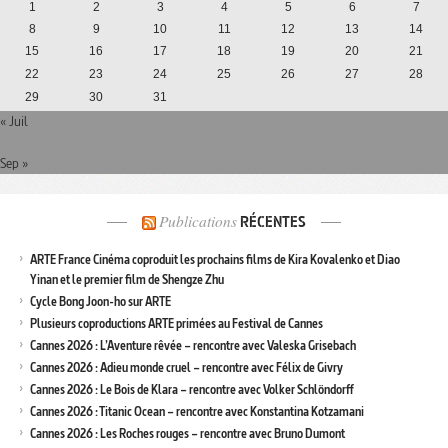
1
2
3
4
5
6
7
8
9
10
11
12
13
14
15
16
17
18
19
20
21
22
23
24
25
26
27
28
29
30
31
« Juil
Sep »
Publications
RÉCENTES
ARTE France Cinéma coproduit les prochains films de Kira Kovalenko et Diao
Yinan et le premier film de Shengze Zhu
Cycle Bong Joon-ho sur ARTE
Plusieurs coproductions ARTE primées au Festival de Cannes
Cannes 2026 : L’Aventure rêvée – rencontre avec Valeska Grisebach
Cannes 2026 : Adieu monde cruel – rencontre avec Félix de Givry
Cannes 2026 : Le Bois de Klara – rencontre avec Volker Schlöndorff
Cannes 2026 : Titanic Ocean – rencontre avec Konstantina Kotzamani
Cannes 2026 : Les Roches rouges – rencontre avec Bruno Dumont