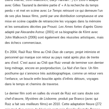
avec Gilles Taurand la dernière partie d’ « A la recherche du temps
perdu » et met en scène avec
Le Temps retrouvé
ce qui demeure l’un
de ses plus beaux films, porté par une distribution somptueuse et une
mise en scène capable de retranscrire les voyages dans la mémoire
et les sensations décrites par Proust.
Les Ames fortes
d’après Giono
adapté par Alexandre Astruc (2001) et sa biographie de Klimt avec
John Malkovich (2006) sont également des réussites artistiques, mais
des échecs commerciaux.
En 2004, Raúl Ruiz filme au Chili
Dias de campo
, projet intimiste et
personnel qui marque son retour au pays natal après plus de trente
ans d’exil. C’est aussi au Chili que Ruiz venait de terminer son dernier
long métrage, encore en postproduction,
La Nuit d’en face
. Un film
posthume qui s’annonce très autobiographique, comme un retour vers
l’enfance, un boucle enfin bouclée après d’infinis détours, voyages
dans le temps et chemins de traverse.
Le dernier film sorti en salles du vivant de Ruiz est sans doute son
chef-d’œuvre,
Mystères de Lisbonne
, produit par Branco (avec qui
Ruiz a fait ses meilleurs films) en 2010. Cette adaptation fleuve (272