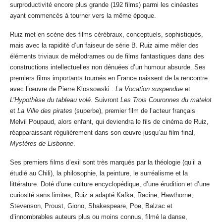
surproductivité encore plus grande (192 films) parmi les cinéastes
ayant commencés à tourner vers la même époque.
Ruiz met en scène des films cérébraux, conceptuels, sophistiqués,
mais avec la rapidité d’un faiseur de série B. Ruiz aime mêler des
éléments triviaux de mélodrames ou de films fantastiques dans des
constructions intellectuelles non dénuées d’un humour absurde. Ses
premiers films importants tournés en France naissent de la rencontre
avec l’œuvre de Pierre Klossowski :
La Vocation suspendue
et
L’Hypothèse du tableau volé
. Suivront
Les Trois Couronnes du matelot
et
La Ville des pirates
(superbe), premier film de l’acteur français
Melvil Poupaud, alors enfant, qui deviendra le fils de cinéma de Ruiz,
réapparaissant régulièrement dans son œuvre jusqu’au film final,
Mystères de Lisbonne
.
Ses premiers films d’exil sont très marqués par la théologie (qu’il a
étudié au Chili), la philosophie, la peinture, le surréalisme et la
littérature. Doté d’une culture encyclopédique, d’une érudition et d’une
curiosité sans limites, Ruiz a adapté Kafka, Racine, Hawthorne,
Stevenson, Proust, Giono, Shakespeare, Poe, Balzac et
d’innombrables auteurs plus ou moins connus, filmé la danse,