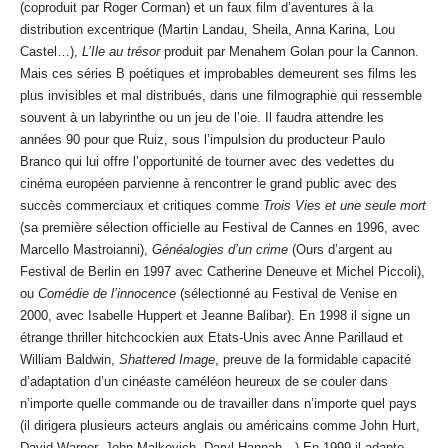
(coproduit par Roger Corman) et un faux film d’aventures à la
distribution excentrique (Martin Landau, Sheila, Anna Karina, Lou
Castel…),
L’Ile au trésor
produit par Menahem Golan pour la Cannon.
Mais ces séries B poétiques et improbables demeurent ses films les
plus invisibles et mal distribués, dans une filmographie qui ressemble
souvent à un labyrinthe ou un jeu de l’oie. Il faudra attendre les
années 90 pour que Ruiz, sous l’impulsion du producteur Paulo
Branco qui lui offre l’opportunité de tourner avec des vedettes du
cinéma européen parvienne à rencontrer le grand public avec des
succès commerciaux et critiques comme
Trois Vies et une seule mort
(sa première sélection officielle au Festival de Cannes en 1996, avec
Marcello Mastroianni),
Généalogies d’un crime
(Ours d’argent au
Festival de Berlin en 1997 avec Catherine Deneuve et Michel Piccoli),
ou
Comédie de l’innocence
(sélectionné au Festival de Venise en
2000, avec Isabelle Huppert et Jeanne Balibar). En 1998 il signe un
étrange thriller hitchcockien aux Etats-Unis avec Anne Parillaud et
William Baldwin,
Shattered Image
, preuve de la formidable capacité
d’adaptation d’un cinéaste caméléon heureux de se couler dans
n’importe quelle commande ou de travailler dans n’importe quel pays
(il dirigera plusieurs acteurs anglais ou américains comme John Hurt,
David Warner, John Malkovich, Daryl Hannah…) En 1999 il adapte