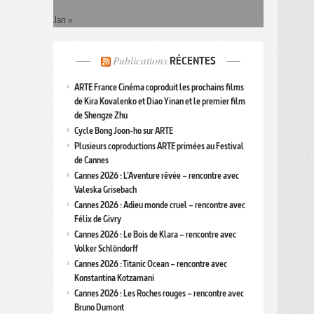
Jan »
Publications
RÉCENTES
ARTE France Cinéma coproduit les prochains films
de Kira Kovalenko et Diao Yinan et le premier film
de Shengze Zhu
Cycle Bong Joon-ho sur ARTE
Plusieurs coproductions ARTE primées au Festival
de Cannes
Cannes 2026 : L’Aventure rêvée – rencontre avec
Valeska Grisebach
Cannes 2026 : Adieu monde cruel – rencontre avec
Félix de Givry
Cannes 2026 : Le Bois de Klara – rencontre avec
Volker Schlöndorff
Cannes 2026 : Titanic Ocean – rencontre avec
Konstantina Kotzamani
Cannes 2026 : Les Roches rouges – rencontre avec
Bruno Dumont