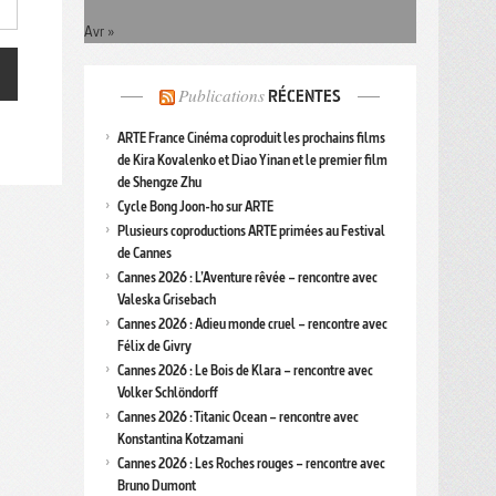
Avr »
Publications
RÉCENTES
ARTE France Cinéma coproduit les prochains films
de Kira Kovalenko et Diao Yinan et le premier film
de Shengze Zhu
Cycle Bong Joon-ho sur ARTE
Plusieurs coproductions ARTE primées au Festival
de Cannes
Cannes 2026 : L’Aventure rêvée – rencontre avec
Valeska Grisebach
Cannes 2026 : Adieu monde cruel – rencontre avec
Félix de Givry
Cannes 2026 : Le Bois de Klara – rencontre avec
Volker Schlöndorff
Cannes 2026 : Titanic Ocean – rencontre avec
Konstantina Kotzamani
Cannes 2026 : Les Roches rouges – rencontre avec
Bruno Dumont