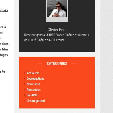
apata
nce à
Olivier Père
on
Directeur général d’ARTE France Cinéma et directeur
s.
de l’Unité Cinéma d’ARTE France.
e dans
r film
rages.
CATÉGORIES
s le
Actualités
Coproductions
Non classé
Rencontres
Sur ARTE
Uncategorized