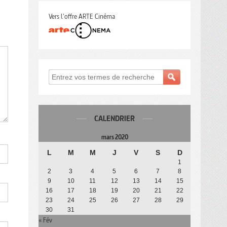
Vers l'offre ARTE Cinéma
CALENDRIER
mars 2020
L
M
M
J
V
S
D
1
2
3
4
5
6
7
8
9
10
11
12
13
14
15
16
17
18
19
20
21
22
23
24
25
26
27
28
29
30
31
« Fév