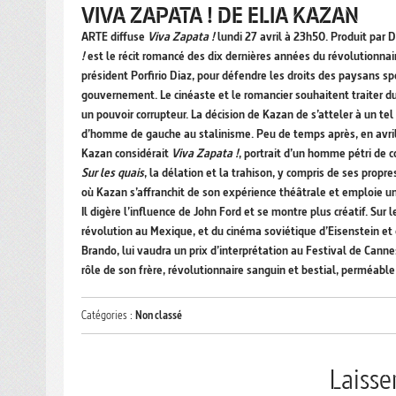
VIVA ZAPATA ! DE ELIA KAZAN
ARTE diffuse
Viva Zapata !
lundi 27 avril à 23h50. Produit par D
!
est le récit romancé des dix dernières années du révolutionnair
président Porfirio Diaz, pour défendre les droits des paysans sp
gouvernement. Le cinéaste et le romancier souhaitent traiter du
un pouvoir corrupteur. La décision de Kazan de s’atteler à un t
d’homme de gauche au stalinisme. Peu de temps après, en avril 
Kazan considérait
Viva Zapata !
, portrait d’un homme pétri de
Sur les quais
, la délation et la trahison, y compris de ses propre
où Kazan s’affranchit de son expérience théâtrale et emploie 
Il digère l’influence de John Ford et se montre plus créatif. Sur l
révolution au Mexique, et du cinéma soviétique d’Eisenstein et
Brando, lui vaudra un prix d’interprétation au Festival de Cann
rôle de son frère, révolutionnaire sanguin et bestial, perméab
Catégories :
Non classé
Laiss