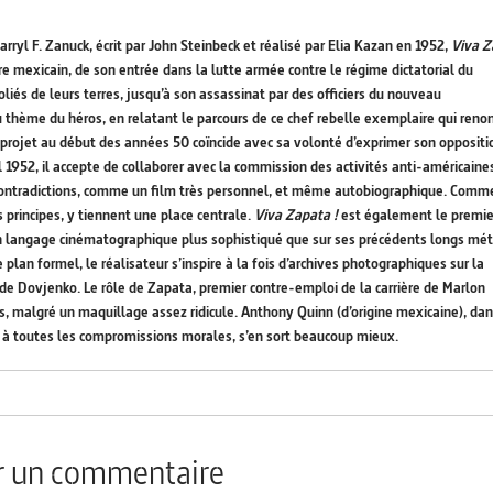
arryl F. Zanuck, écrit par John Steinbeck et réalisé par Elia Kazan en 1952,
Viva Z
e mexicain, de son entrée dans la lutte armée contre le régime dictatorial du
oliés de leurs terres, jusqu’à son assassinat par des officiers du nouveau
 thème du héros, en relatant le parcours de ce chef rebelle exemplaire qui reno
el projet au début des années 50 coïncide avec sa volonté d’exprimer son oppositi
1952, il accepte de collaborer avec la commission des activités anti-américaine
 contradictions, comme un film très personnel, et même autobiographique. Comm
s principes, y tiennent une place centrale.
Viva Zapata !
est également le premie
un langage cinématographique plus sophistiqué que sur ses précédents longs mét
e plan formel, le réalisateur s’inspire à la fois d’archives photographiques sur la
 de Dovjenko. Le rôle de Zapata, premier contre-emploi de la carrière de Marlon
es, malgré un maquillage assez ridicule. Anthony Quinn (d’origine mexicaine), dan
le à toutes les compromissions morales, s’en sort beaucoup mieux.
er un commentaire