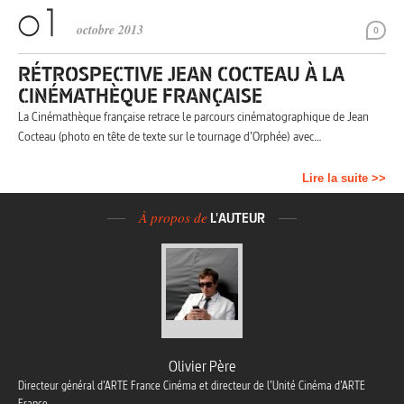
octobre 2013
0
RÉTROSPECTIVE JEAN COCTEAU À LA
CINÉMATHÈQUE FRANÇAISE
La Cinémathèque française retrace le parcours cinématographique de Jean
Cocteau (photo en tête de texte sur le tournage d’Orphée) avec…
Lire la suite >>
À propos de
L'AUTEUR
Olivier Père
Directeur général d’ARTE France Cinéma et directeur de l’Unité Cinéma d’ARTE
France.