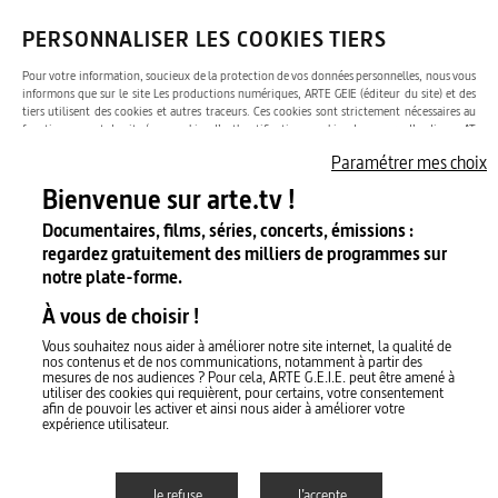
moment via le lien de désinscription figurant dans la newsletter.
Pour
en savoir plus, consultez nos CGU.
PERSONNALISER LES COOKIES TIERS
Pour votre information, soucieux de la protection de vos données personnelles, nous vous
informons que sur le site Les productions numériques, ARTE GEIE (éditeur du site) et des
tiers utilisent des cookies et autres traceurs. Ces cookies sont strictement nécessaires au
ARD
ZDF
Česká televize
fonctionnement du site (ex : cookies d’authentification, cookies de mesure d’audience AT
INTERNET) et en conséquence, selon les lignes directrices de la CNIL, votre consentement
Paramétrer mes choix
n’est pas nécessaire pour leur dépôt. Nous utilisons des cookies tiers pour améliorer votre
expérience sur le site.
Bienvenue sur arte.tv !
Film Fund Luxembourg
Lietuvos nacionalinis radijas ir televizija
Latvian Television
Documentaires, films, séries, concerts, émissions :
regardez gratuitement des milliers de programmes sur
Twitch
notre plate-forme.
ORF
Rai
RTBF
À vous de choisir !
YouTube
Vous souhaitez nous aider à améliorer notre site internet, la qualité de
RTÉ
Radiotelevisión Española
RTS
nos contenus et de nos communications, notamment à partir des
mesures de nos audiences ? Pour cela, ARTE G.E.I.E. peut être amené à
utiliser des cookies qui requièrent, pour certains, votre consentement
afin de pouvoir les activer et ainsi nous aider à améliorer votre
X (Twitter)
expérience utilisateur.
Yle
Je refuse
J’accepte