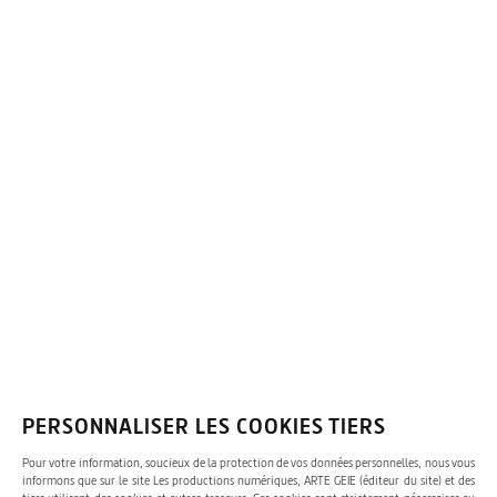
Newsletter
OK
Je souhaite recevoir la newsletter d'ARTE. Je peux me désinscrire à tout
moment via le lien de désinscription figurant dans la newsletter.
Pour
en savoir plus, consultez nos CGU.
PERSONNALISER LES COOKIES TIERS
Pour votre information, soucieux de la protection de vos données personnelles, nous vous
ARD
ZDF
Česká televize
informons que sur le site Les productions numériques, ARTE GEIE (éditeur du site) et des