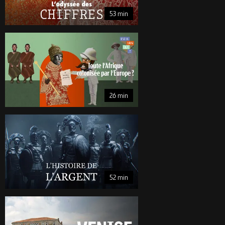
53 min
Est-il vrai que toute l'Afrique a été colonisée par les Européens ? 26 
Est-il vrai que toute l'Afrique a été colonisée par les E
26 min
La fabuleuse histoire de l'argent (1/4) Et l’Homme créa la monnaie 5
La fabuleuse histoire de l'argent (1/4) Et l’Homme créa
52 min
Venise : l’âge d’or 87 min
Venise : l’âge d’or