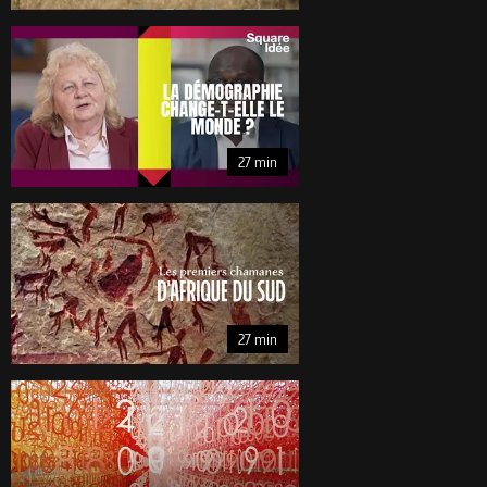
Square Idée La démographie change-t-elle le monde et le XXIe siècl
Square Idée La démographie change-t-elle le monde et 
27 min
Enquêtes archéologiques Les premiers chamanes d'Afrique du Sud 2
Enquêtes archéologiques Les premiers chamanes d'Af
27 min
L'odyssée des chiffres (1/3) Les origines 53 min
L'odyssée des chiffres (1/3) Les origines