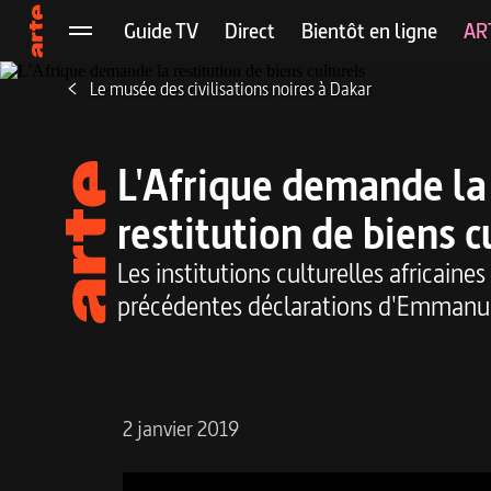
Guide TV
Direct
Passer au contenu principal
Bientôt en ligne
AR
Arte, accueil
Menu
Le musée des civilisations noires à Dakar
L'Afrique demande la
restitution de biens c
Les institutions culturelles africaine
précédentes déclarations d'Emmanu
2 janvier 2019