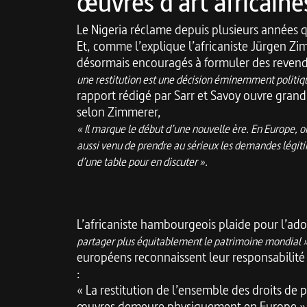
œuvres d’art africaine
Le Nigeria réclame depuis plusieurs années q
Et, comme l’explique l’africaniste Jürgen Zim
désormais encouragés à formuler des revendi
une restitution est une décision éminemment politiqu
rapport rédigé par Sarr et Savoy ouvre grand
selon Zimmerer,
« Il marque le début d’une nouvelle ère. En Europe, on
aussi venu de prendre au sérieux les demandes légiti
d’une table pour en discuter »
.
L’africaniste hambourgeois plaide pour l’ad
partager plus équitablement le patrimoine mondial 
européens reconnaissent leur responsabilité 
:
« La restitution de l’ensemble des droits de 
œuvres demeure physiquement en Europe »