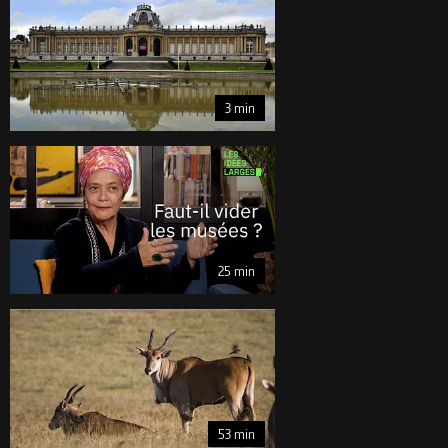
Belgique : révolution au musée africain
3 min
Faut-il vider les musées ? Les idées larges avec Françoise Vergès 25 
Faut-il vider les musées ? Les idées larges avec Franç
25 min
ARTE Reportage Afrique / Inde 53 min
ARTE Reportage Afrique / Inde
53 min