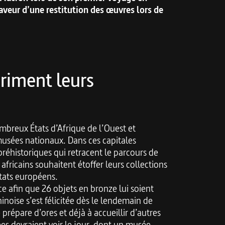
faveur d’une restitution des œuvres lors de
priment leurs
mbreux États d’Afrique de l’Ouest et
musées nationaux. Dans ces capitales
 préhistoriques qui retracent le parcours de
ricains souhaitent étoffer leurs collections
États européens.
ce afin que 26 objets en bronze lui soient
inoise s’est félicitée dès le lendemain de
se prépare d’ores et déjà à accueillir d’autres
ées devraient voir le jour, dont un musée