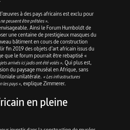
d’œuvres à des pays africains est exclu pour
.
 ne peuvent être prêtées »
t envisageable. Ainsi le Forum Humboldt de
oser une centaine de prestigieux masques du
ouveau bâtiment en cours de construction
ir fin 2019 des objets d’art africain issus du
 que le forum pourrait être rebaptisé «
. Qui plus est,
ets arrivés ici jadis ont été volés »
ansion du paysage muséal en Afrique, sans
oniale unilatérale.
« Les infrastructures
, explique Zimmerer.
 les pays »
icain en pleine
pour investir dans la construction de musées